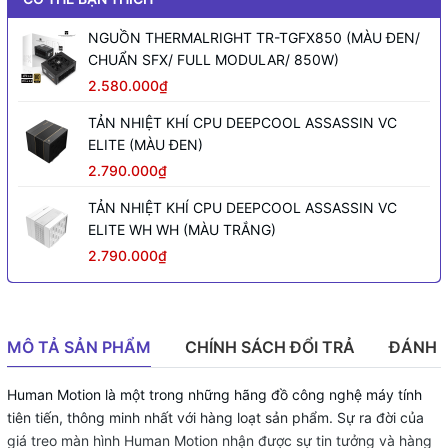
NGUỒN THERMALRIGHT TR-TGFX850 (MÀU ĐEN/
CHUẨN SFX/ FULL MODULAR/ 850W)
2.580.000₫
TẢN NHIỆT KHÍ CPU DEEPCOOL ASSASSIN VC
ELITE (MÀU ĐEN)
2.790.000₫
TẢN NHIỆT KHÍ CPU DEEPCOOL ASSASSIN VC
ELITE WH WH (MÀU TRẮNG)
2.790.000₫
MÔ TẢ SẢN PHẨM
CHÍNH SÁCH ĐỔI TRẢ
ĐÁNH 
Human Motion là một trong những hãng đồ công nghệ máy tính
tiên tiến, thông minh nhất với hàng loạt sản phẩm. Sự ra đời của
giá treo màn hình Human Motion nhận được sự tin tưởng và hàng