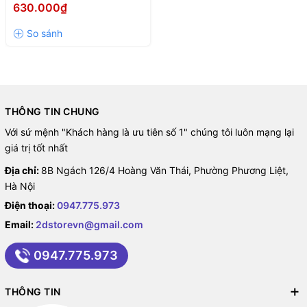
MÀU ĐEN
630.000₫
đại 4.0 dần được trao đến tay người dùng hơn. Những ưu điểm
nổi bật khiến giá treo màn hình máy tính trở nên gần gũi, đáp ứng
mọi nhu cầu sử dụng.
Sản phẩm giá treo màn hình Human Motion T6 là một trong những
thiết bị nâng đỡ đã nhận được rất nhiều lượt phản hồi tích cực của
THÔNG TIN CHUNG
khách hàng, đồng thời giá thành hợp lý là một trong những tiêu
chí giúp sản phẩm ghi điểm trong mắt người tiêu dùng.
Với sứ mệnh "Khách hàng là ưu tiên số 1" chúng tôi luôn mạng lại
giá trị tốt nhất
Địa chỉ:
8B Ngách 126/4 Hoàng Văn Thái, Phường Phương Liệt,
Hà Nội
Điện thoại:
0947.775.973
Email:
2dstorevn@gmail.com
0947.775.973
THÔNG TIN