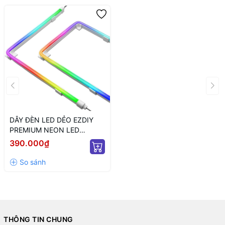
DÂY ĐÈN LED DẺO EZDIY
PREMIUM NEON LED
STRIPS - 1 X 1000MM
390.000₫
THÔNG TIN CHUNG