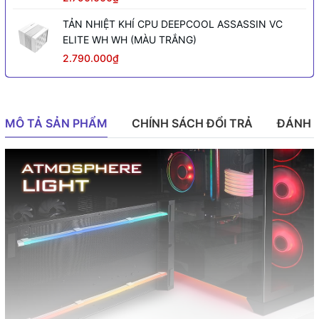
TẢN NHIỆT KHÍ CPU DEEPCOOL ASSASSIN VC
ELITE WH WH (MÀU TRẮNG)
2.790.000₫
MÔ TẢ SẢN PHẨM
CHÍNH SÁCH ĐỔI TRẢ
ĐÁNH 