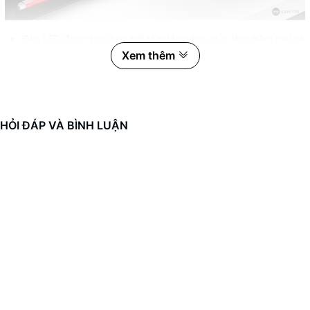
Đèn LED được bao bọc bởi tấm tản sáng giúp làm mềm mại và
Xem thêm
pha trộn màu sắc một cách đồng nhất và mượt mà
Bao gồm 3 loại ngàm kẹp khác nhau để có thể gắn đèn LED
vào gần như mọi vị trí trong vỏ case. Các ngàm kẹp có sẵn
băng dính 3M để dính vào mọi chỗ, mọi lúc, mọi nơi.
Bảng mạch siêu mềm được phủ lớp phủ đặc biệt đảm bảo bạn
HỎI ĐÁP VÀ BÌNH LUẬN
sẽ không thể nhìn ra các bóng LED đơn lẻ, thay vào đó là cả 1
dải led mượt mà và đồng nhất
Các dải đèn LED này có thể gắn vào nhiều vị trí khác nhau và
bẻ cong theo nhu cầu sử dụng.
Tương thích với các cổng 5V 3pin ARGB trên các bo mạch chủ
khác nhau ( KHÔNG TƯƠNG THÍCH VỚI 12V RGB )