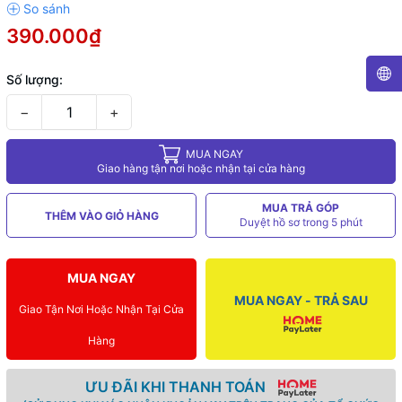
390.000₫
Số lượng:
−
+
MUA NGAY
Giao hàng tận nơi hoặc nhận tại cửa hàng
MUA TRẢ GÓP
THÊM VÀO GIỎ HÀNG
Duyệt hồ sơ trong 5 phút
MUA NGAY
MUA NGAY - TRẢ SAU
Giao Tận Nơi Hoặc Nhận Tại Cửa
Hàng
ƯU ĐÃI KHI THANH TOÁN