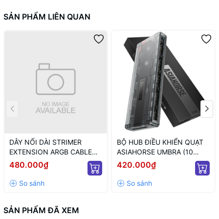
SẢN PHẨM LIÊN QUAN
DÂY NỐI DÀI STRIMER
BỘ HUB ĐIỀU KHIỂN QUẠT
EXTENSION ARGB CABLE
ASIAHORSE UMBRA (10
12+4 TO 12P+4P WHITE
CỔNG KẾT NỐI PWM VÀ 5V
480.000₫
420.000₫
(MÀU TRẮNG/ 12VHPWR)
ARGB/ NGUỒN SATA)
SẢN PHẨM ĐÃ XEM