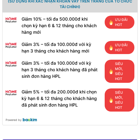
(SỬ DỤNG KHI XÁC NHẬN KHOẢN VAY TRÊN TRANG CỦA TỔ CHỨC
TÀI CHÍNH)
Giảm 10% – tối đa 500.000đ khi
ƯU ĐÃI
HOT
chọn kỳ hạn 6 & 12 tháng cho khách
hàng mới
Giảm 3% – tối đa 100.000đ với kỳ
ƯU ĐÃI
HOT
hạn 3 tháng cho khách hàng mới
Giảm 3% – tối đa 100.000đ với kỳ
SIÊU
MỚI,
hạn 3 tháng cho khách hàng đã phát
SIÊU
sinh đơn hàng HPL
HOT
Giảm 5% – tối đa 200.000đ khi chọn
SIÊU
MỚI,
kỳ hạn 6 & 12 tháng cho khách hàng
SIÊU
đã phát sinh đơn hàng HPL
HOT
Powered by