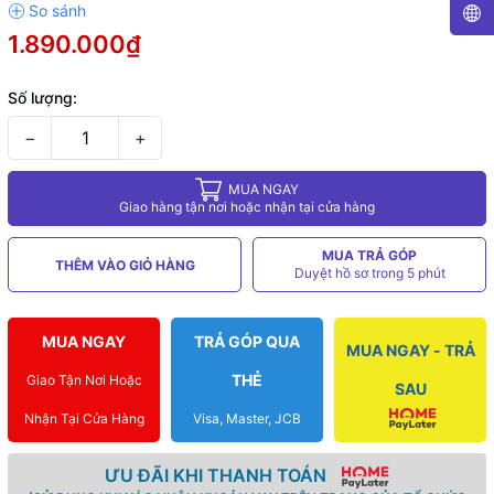
1.890.000₫
Số lượng:
−
+
MUA NGAY
Giao hàng tận nơi hoặc nhận tại cửa hàng
MUA TRẢ GÓP
THÊM VÀO GIỎ HÀNG
Duyệt hồ sơ trong 5 phút
MUA NGAY
TRẢ GÓP QUA
MUA NGAY - TRẢ
THẺ
Giao Tận Nơi Hoặc
SAU
Nhận Tại Cửa Hàng
Visa, Master, JCB
ƯU ĐÃI KHI THANH TOÁN