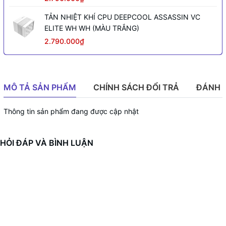
TẢN NHIỆT KHÍ CPU DEEPCOOL ASSASSIN VC
ELITE WH WH (MÀU TRẮNG)
2.790.000₫
MÔ TẢ SẢN PHẨM
CHÍNH SÁCH ĐỔI TRẢ
ĐÁNH 
Thông tin sản phẩm đang được cập nhật
HỎI ĐÁP VÀ BÌNH LUẬN