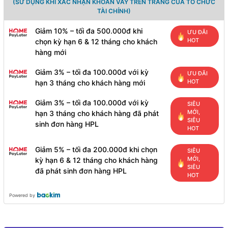
(SỬ DỤNG KHI XÁC NHẬN KHOẢN VAY TRÊN TRANG CỦA TỔ CHỨC
TÀI CHÍNH)
Giảm 10% – tối đa 500.000đ khi
ƯU ĐÃI
HOT
chọn kỳ hạn 6 & 12 tháng cho khách
hàng mới
Giảm 3% – tối đa 100.000đ với kỳ
ƯU ĐÃI
HOT
hạn 3 tháng cho khách hàng mới
Giảm 3% – tối đa 100.000đ với kỳ
SIÊU
MỚI,
hạn 3 tháng cho khách hàng đã phát
SIÊU
sinh đơn hàng HPL
HOT
Giảm 5% – tối đa 200.000đ khi chọn
SIÊU
MỚI,
kỳ hạn 6 & 12 tháng cho khách hàng
SIÊU
đã phát sinh đơn hàng HPL
HOT
Powered by