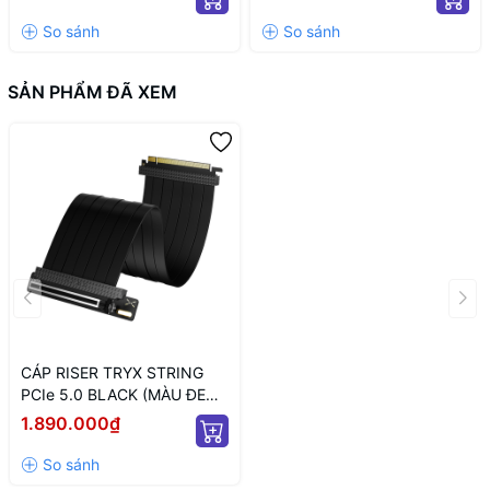
(MÀU TRẮNG/ 12VHPWR)
ARGB/ NGUỒN SATA)
SẢN PHẨM ĐÃ XEM
CÁP RISER TRYX STRING
PCIe 5.0 BLACK (MÀU ĐEN/
300MM)
1.890.000₫