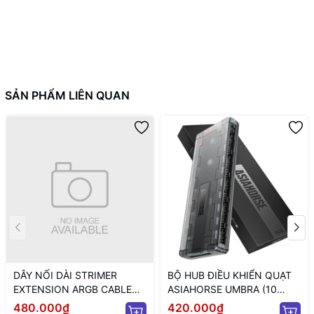
SẢN PHẨM LIÊN QUAN
DÂY NỐI DÀI STRIMER
BỘ HUB ĐIỀU KHIỂN QUẠT
EXTENSION ARGB CABLE
ASIAHORSE UMBRA (10
12+4 TO 12P+4P WHITE
CỔNG KẾT NỐI PWM VÀ 5V
480.000₫
420.000₫