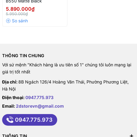
B550 Matte Black
5.890.000₫
5.950.000₫
THÔNG TIN CHUNG
Với sứ mệnh "Khách hàng là ưu tiên số 1" chúng tôi luôn mạng lại
giá trị tốt nhất
Địa chỉ:
8B Ngách 126/4 Hoàng Văn Thái, Phường Phương Liệt,
Hà Nội
Điện thoại:
0947.775.973
Email:
2dstorevn@gmail.com
0947.775.973
THÔNG TIN