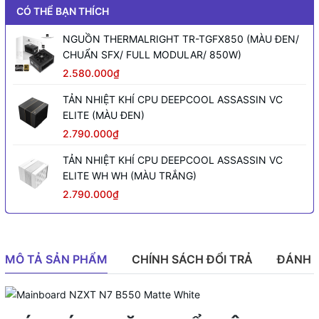
CÓ THỂ BẠN THÍCH
NGUỒN THERMALRIGHT TR-TGFX850 (MÀU ĐEN/
CHUẨN SFX/ FULL MODULAR/ 850W)
2.580.000₫
TẢN NHIỆT KHÍ CPU DEEPCOOL ASSASSIN VC
ELITE (MÀU ĐEN)
2.790.000₫
TẢN NHIỆT KHÍ CPU DEEPCOOL ASSASSIN VC
ELITE WH WH (MÀU TRẮNG)
2.790.000₫
MÔ TẢ SẢN PHẨM
CHÍNH SÁCH ĐỔI TRẢ
ĐÁNH 