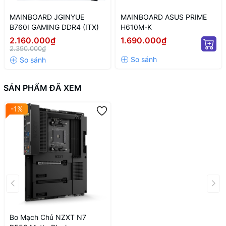
MAINBOARD JGINYUE
MAINBOARD ASUS PRIME
B760I GAMING DDR4 (ITX)
H610M-K
2.160.000₫
1.690.000₫
2.390.000₫
SẢN PHẨM ĐÃ XEM
-1%
Bo Mạch Chủ NZXT N7