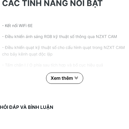
CÁC TÍNH NĂNG NỔI BẬT
- Kết nối WiFi 6E
- Điều khiển ánh sáng RGB kỹ thuật số thông qua NZXT CAM
- Điều khiển quạt kỹ thuật số cho cấu hình quạt trong NZXT CAM
cho bảy kênh quạt độc lập
- Tấm chắn I / O phía sau tích hợp và bố cục hiệu quả
- Tương thích với bộ xử lý AMD ™ Ryzen ™ thế hệ thứ 3 (Bộ xử lý
Xem thêm
dòng 3000, 4000 và 5000)
- Kết nối không dây Intel® Wi-Fi 6E và Bluetooth V5.2
- Hai đầu nối M.2 cho thiết bị lưu trữ
HỎI ĐÁP VÀ BÌNH LUẬN
- Hỗ trợ đa GPU với Công nghệ AMD CrossFireX ™
- Hỗ trợ ép xung bộ nhớ lên đến 4600+ MHz và XMP