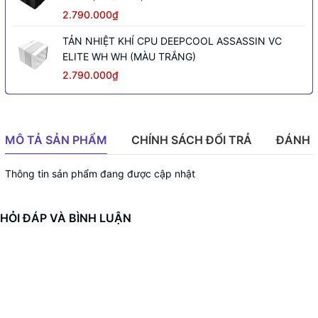
2.790.000₫
TẢN NHIỆT KHÍ CPU DEEPCOOL ASSASSIN VC
ELITE WH WH (MÀU TRẮNG)
2.790.000₫
MÔ TẢ SẢN PHẨM
CHÍNH SÁCH ĐỔI TRẢ
ĐÁNH 
Thông tin sản phẩm đang được cập nhật
HỎI ĐÁP VÀ BÌNH LUẬN