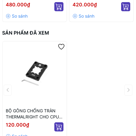
12+4 TO 12P+4P WHITE
CỔNG KẾT NỐI PWM VÀ 5V
480.000₫
420.000₫
(MÀU TRẮNG/ 12VHPWR)
ARGB/ NGUỒN SATA)
SẢN PHẨM ĐÃ XEM
BỘ GÔNG CHỐNG TRÀN
THERMALRIGHT CHO CPU
AMD SOCKET AM5 BLACK
120.000₫
(MÀU ĐEN)