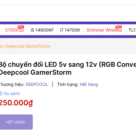
5700X3D
i5 14600KF
i7 14700K
Strimmer Wireless
TL1
or) Deepcool GamerStorm
Bộ chuyển đổi LED 5v sang 12v (RGB Conve
Deepcool GamerStorm
Thương hiệu:
DEEPCOOL
|
Tình trạng:
Hết hàng
250.000₫
HẾT HÀNG