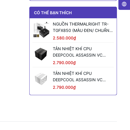
CÓ THỂ BẠN THÍCH
NGUỒN THERMALRIGHT TR-
TGFX850 (MÀU ĐEN/ CHUẨN
SFX/ FULL MODULAR/ 850W)
2.580.000₫
TẢN NHIỆT KHÍ CPU
DEEPCOOL ASSASSIN VC
ELITE (MÀU ĐEN)
2.790.000₫
TẢN NHIỆT KHÍ CPU
DEEPCOOL ASSASSIN VC
ELITE WH WH (MÀU TRẮNG)
2.790.000₫