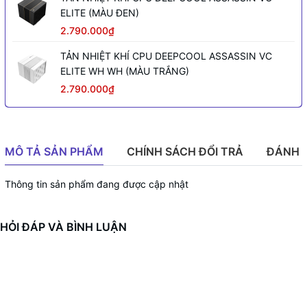
ELITE (MÀU ĐEN)
2.790.000₫
TẢN NHIỆT KHÍ CPU DEEPCOOL ASSASSIN VC
ELITE WH WH (MÀU TRẮNG)
2.790.000₫
MÔ TẢ SẢN PHẨM
CHÍNH SÁCH ĐỔI TRẢ
ĐÁNH 
Thông tin sản phẩm đang được cập nhật
HỎI ĐÁP VÀ BÌNH LUẬN