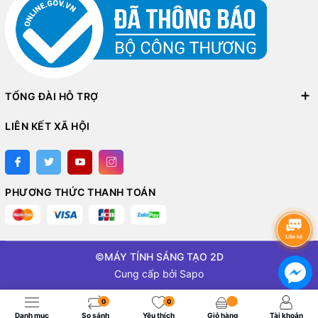
TỔNG ĐÀI HỖ TRỢ
LIÊN KẾT XÃ HỘI
PHƯƠNG THỨC THANH TOÁN
©
MÁY TÍNH SÁNG TẠO 2D
Cung cấp bởi
Sapo
0
0
Danh mục
So sánh
Yêu thích
Giỏ hàng
Tài khoản