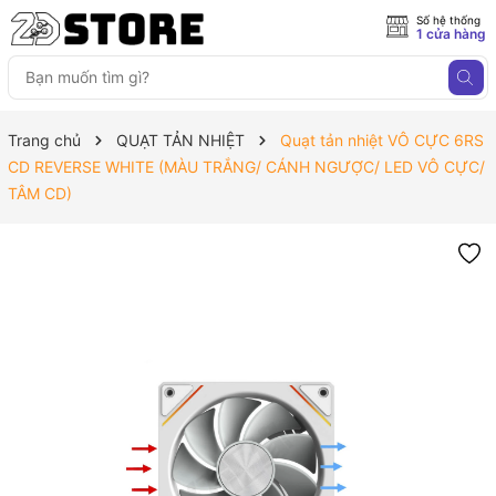
Số hệ thống
1 cửa hàng
Trang chủ
QUẠT TẢN NHIỆT
Quạt tản nhiệt VÔ CỰC 6RS
CD REVERSE WHITE (MÀU TRẮNG/ CÁNH NGƯỢC/ LED VÔ CỰC/
TÂM CD)