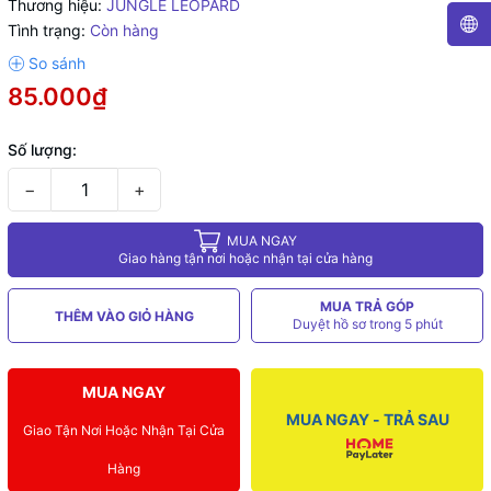
Thương hiệu:
JUNGLE LEOPARD
Tình trạng:
Còn hàng
85.000₫
Số lượng:
−
+
MUA NGAY
Giao hàng tận nơi hoặc nhận tại cửa hàng
MUA TRẢ GÓP
THÊM VÀO GIỎ HÀNG
Duyệt hồ sơ trong 5 phút
MUA NGAY
MUA NGAY - TRẢ SAU
Giao Tận Nơi Hoặc Nhận Tại Cửa
Hàng