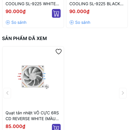
COOLING SL-9225 WHITE
COOLING SL-9225 BLACK
ARGB (MÀU TRẮNG/ 9CM/
LED ARGB (MÀU ĐEN/ 9CM/
90.000₫
90.000₫
LED TÂM ARGB VÔ CỰC)
LED TÂM VÔ CỰC)
SẢN PHẨM ĐÃ XEM
Quạt tản nhiệt VÔ CỰC 6RS
CD REVERSE WHITE (MÀU
TRẮNG/ CÁNH NGƯỢC/ LED
85.000₫