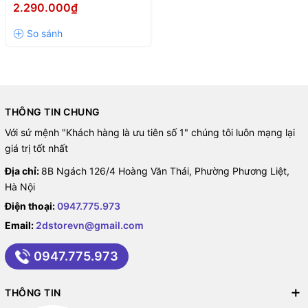
BLACK
2.290.000₫
THÔNG TIN CHUNG
Với sứ mệnh "Khách hàng là ưu tiên số 1" chúng tôi luôn mạng lại
giá trị tốt nhất
Địa chỉ:
8B Ngách 126/4 Hoàng Văn Thái, Phường Phương Liệt,
Hà Nội
Điện thoại:
0947.775.973
Email:
2dstorevn@gmail.com
0947.775.973
THÔNG TIN