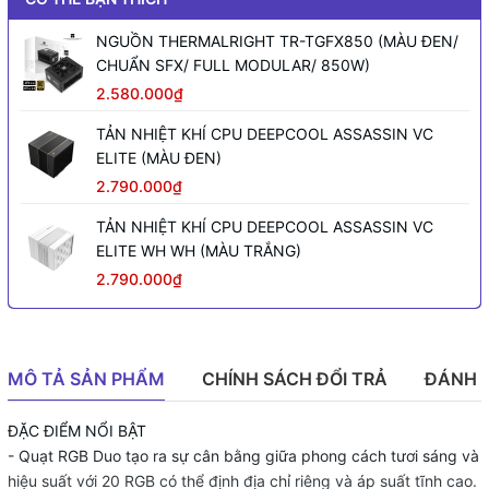
NGUỒN THERMALRIGHT TR-TGFX850 (MÀU ĐEN/
CHUẨN SFX/ FULL MODULAR/ 850W)
2.580.000₫
TẢN NHIỆT KHÍ CPU DEEPCOOL ASSASSIN VC
ELITE (MÀU ĐEN)
2.790.000₫
TẢN NHIỆT KHÍ CPU DEEPCOOL ASSASSIN VC
ELITE WH WH (MÀU TRẮNG)
2.790.000₫
MÔ TẢ SẢN PHẨM
CHÍNH SÁCH ĐỔI TRẢ
ĐÁNH 
ĐẶC ĐIỂM NỔI BẬT
- Quạt RGB Duo tạo ra sự cân bằng giữa phong cách tươi sáng và
hiệu suất với 20 RGB có thể định địa chỉ riêng và áp suất tĩnh cao.