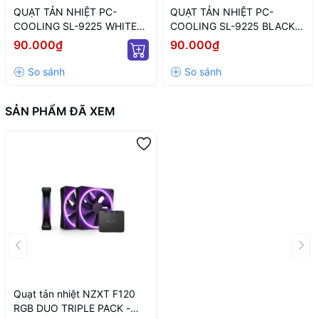
QUẠT TẢN NHIỆT PC-
QUẠT TẢN NHIỆT PC-
COOLING SL-9225 WHITE
COOLING SL-9225 BLACK
ARGB (MÀU TRẮNG/ 9CM/
LED ARGB (MÀU ĐEN/ 9CM/
90.000₫
90.000₫
LED TÂM ARGB VÔ CỰC)
LED TÂM VÔ CỰC)
SẢN PHẨM ĐÃ XEM
Quạt tản nhiệt NZXT F120
RGB DUO TRIPLE PACK -