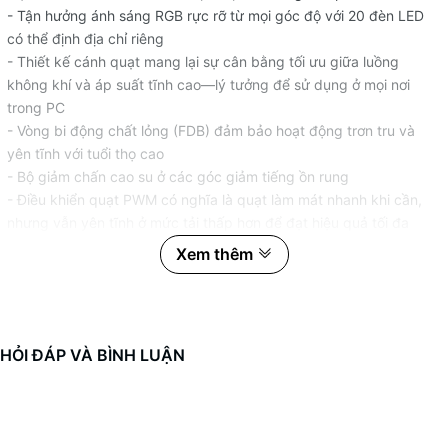
- Tận hưởng ánh sáng RGB rực rỡ từ mọi góc độ với 20 đèn LED
có thể định địa chỉ riêng
- Thiết kế cánh quạt mang lại sự cân bằng tối ưu giữa luồng
không khí và áp suất tĩnh cao—lý tưởng để sử dụng ở mọi nơi
trong PC
- Vòng bi động chất lỏng (FDB) đảm bảo hoạt động trơn tru và
yên tĩnh với tuổi thọ cao
- Bộ giảm chấn cao su ở các góc giảm tiếng ồn rung
- Điều khiển quạt PWM có nghĩa là quạt làm mát nhanh khi cần,
nhưng vẫn yên tĩnh ở mức tải thấp hơn để đạt hiệu quả tối đa
- Kết hợp và kết hợp với quạt NZXT F120/F140 RGB
Xem thêm
- Cá nhân hóa hiệu ứng ánh sáng RGB và định cấu hình tốc độ
quạt với NZXT CAM
THÔNG SỐ KỸ THUẬT
HỎI ĐÁP VÀ BÌNH LUẬN
- Vật Liệu: Nhựa , Cao Su , PCB
- Số Lượng LED : 20 LED
- Trục: Fluid Dynamic Bearing (FDB)
- Điện Áp Quạt : 12V DC, 0.13A, 1.56W