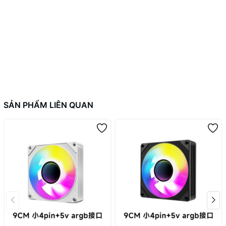
- Tốc Độ Quạt : 500 - 1.800 ± 300RPM
- Airflow: 48.58 CFM
- Static Pressure: 2.42 mm-H₂O
- Noise: 29 dBA
- Tuổi Thọ: 6 năm
- Đầu Kết Nối : 4 Pin PWM
- Kích Thước : 120 x 120 x 25mm
- Yêu cầu hệ thống: PC có sẵn bộ điều khiển NZXT FAN và RGB
và hệ điều hành Windows 11/10
SẢN PHẨM LIÊN QUAN
---------------------------
2D Store
Điện thoại : 094.777.5973
Fanpage: https://www.facebook.com/2DStore.vn/
#NZXT #CONTROLLER #RGB #FAN #LED #120MM #AER #WHITE
#F120 #DUO #F120-DUO