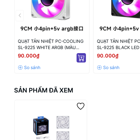
QUẠT TẢN NHIỆT PC-COOLING
QUẠT TẢN NHIỆT P
SL-9225 WHITE ARGB (MÀU
SL-9225 BLACK LED
TRẮNG/ 9CM/ LED TÂM ARGB
ĐEN/ 9CM/ LED TÂM
90.000₫
90.000₫
VÔ CỰC)
SẢN PHẨM ĐÃ XEM