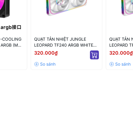
C-COOLING
QUẠT TẢN NHIỆT JUNGLE
QUẠT TẢN 
 ARGB (MÀU
LEOPARD TF240 ARGB WHITE
LEOPARD T
 VÔ CỰC)
(MÀU TRẮNG/ XUÔI)
WHITE (MÀ
320.000₫
320.000₫
NGƯỢC)