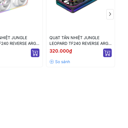
NHIỆT JUNGLE
QUẠT TẢN NHIỆT JUNGLE
QU
F240 REVERSE ARGB
LEOPARD TF240 REVERSE ARGB
LE
U TRẮNG/ CÁNH
BLACK (MÀU ĐEN/ CÁNH
(M
320.000₫
32
NGƯỢC)