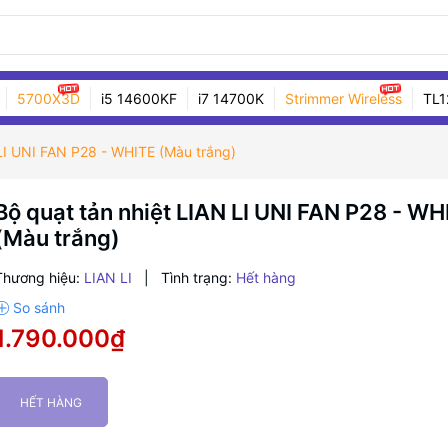
5700X3D
i5 14600KF
i7 14700K
Strimmer Wireless
TL1
 LI UNI FAN P28 - WHITE (Màu trắng)
Bộ quạt tản nhiệt LIAN LI UNI FAN P28 - WH
(Màu trắng)
Thương hiệu:
LIAN LI
|
Tình trạng:
Hết hàng
1.790.000₫
HẾT HÀNG