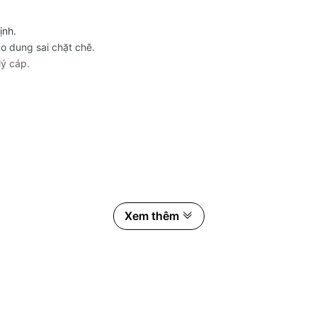
ịnh.
o dung sai chặt chẽ.
lý cáp.
Xem thêm