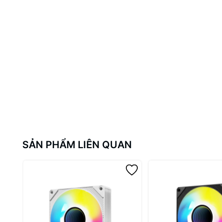
- 1 x Cáp kết nối nguồn 4PIN PWM
- 4 x Vít bắt case (M5x10)
---------------------------
2DStore
Điện thoại: 094.777.5973
Fanpage: https://www.facebook.com/2DStore.vn/
#LIAN-LI #UNI-FAN #UNIFAN #P28 #QUẠT-TẢN-NHIỆT #FA
SẢN PHẨM LIÊN QUAN