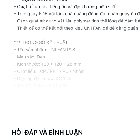
- Quạt tối ưu hóa tiếng ồn và định hướng hiệu suất.
- Trục quay FDB với tấm chắn bằng đồng đảm bảo quay ổn đ
- Cánh quạt sử dụng vật liệu polymer tinh thể lỏng để đảm bả
- Thiết kế có thể kết nối theo kiểu UNI FAN để dễ dàng quản 
*** THÔNG SỐ KỸ THUẬT
- Tên sản phẩm: UNI FAN P28
- Màu sắc: Đen
- Kích thước: 120 x 120 x 28 mm
- Chất liệu: LCP / PBT / PC / Nhôm
- Điện áp định mức: DC 12V
- Tốc độ: 200 - 2600 RPM
- Áp lực khí tối đa: 4.79 mmH2O
- Lưu lượng khí tối đa: 92 CFM
- Độ ồn tối đa: 32.1 dB(A)
- Loại trục quay: Fluid Dynamic Bearing (FDB)
ĐÓNG GÓI
HỎI ĐÁP VÀ BÌNH LUẬN
- 1 x Quạt tản nhiệt Lian Li UNI FAN P28