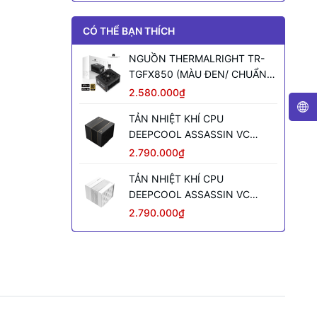
CÓ THỂ BẠN THÍCH
NGUỒN THERMALRIGHT TR-
TGFX850 (MÀU ĐEN/ CHUẨN
SFX/ FULL MODULAR/ 850W)
2.580.000₫
TẢN NHIỆT KHÍ CPU
DEEPCOOL ASSASSIN VC
ELITE (MÀU ĐEN)
2.790.000₫
TẢN NHIỆT KHÍ CPU
DEEPCOOL ASSASSIN VC
ELITE WH WH (MÀU TRẮNG)
2.790.000₫