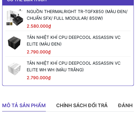
NGUỒN THERMALRIGHT TR-TGFX850 (MÀU ĐEN/
CHUẨN SFX/ FULL MODULAR/ 850W)
2.580.000₫
TẢN NHIỆT KHÍ CPU DEEPCOOL ASSASSIN VC
ELITE (MÀU ĐEN)
2.790.000₫
TẢN NHIỆT KHÍ CPU DEEPCOOL ASSASSIN VC
ELITE WH WH (MÀU TRẮNG)
2.790.000₫
MÔ TẢ SẢN PHẨM
CHÍNH SÁCH ĐỔI TRẢ
ĐÁNH 