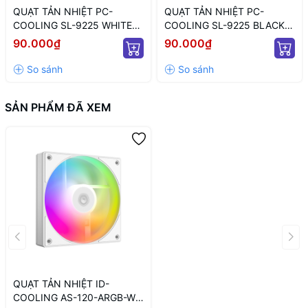
QUẠT TẢN NHIỆT PC-
QUẠT TẢN NHIỆT PC-
COOLING SL-9225 WHITE
COOLING SL-9225 BLACK
ARGB (MÀU TRẮNG/ 9CM/
LED ARGB (MÀU ĐEN/ 9CM/
90.000₫
90.000₫
LED TÂM ARGB VÔ CỰC)
LED TÂM VÔ CỰC)
SẢN PHẨM ĐÃ XEM
QUẠT TẢN NHIỆT ID-
COOLING AS-120-ARGB-W