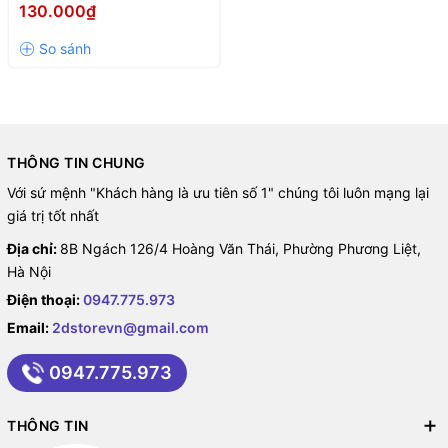
(MÀU TRẮNG/ LED ARGB)
130.000₫
THÔNG TIN CHUNG
Với sứ mệnh "Khách hàng là ưu tiên số 1" chúng tôi luôn mạng lại
giá trị tốt nhất
Địa chỉ:
8B Ngách 126/4 Hoàng Văn Thái, Phường Phương Liệt,
Hà Nội
Điện thoại:
0947.775.973
Email:
2dstorevn@gmail.com
0947.775.973
THÔNG TIN