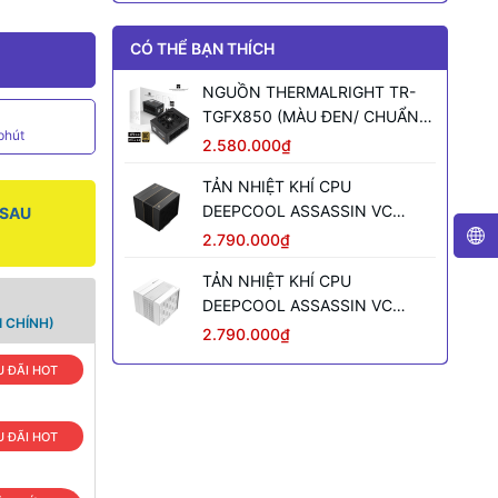
CÓ THỂ BẠN THÍCH
NGUỒN THERMALRIGHT TR-
TGFX850 (MÀU ĐEN/ CHUẨN
phút
SFX/ FULL MODULAR/ 850W)
2.580.000₫
TẢN NHIỆT KHÍ CPU
DEEPCOOL ASSASSIN VC
 SAU
ELITE (MÀU ĐEN)
2.790.000₫
TẢN NHIỆT KHÍ CPU
DEEPCOOL ASSASSIN VC
 CHÍNH)
ELITE WH WH (MÀU TRẮNG)
2.790.000₫
 ĐÃI HOT
 ĐÃI HOT