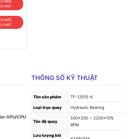
ÊU MỚI,
ÊU HOT
ÊU MỚI,
ÊU HOT
THÔNG SỐ KỸ THUẬT
Tên sản phẩm
TF-12015-K
Loại trục quay
Hydraulic Bearing
oler GPU/CPU
500±200 ~ 2200±10%
Tốc độ quay
RPM
Lưu lượng khí
67.58CFM