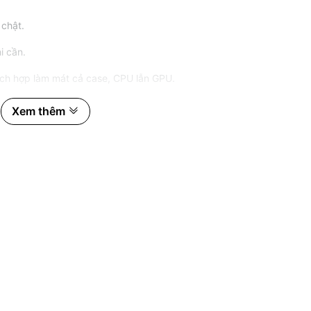
 chật.
i cần.
hích hợp làm mát cả case, CPU lẫn GPU.
 hoạt động êm và ổn định.
Xem thêm
ow-profile.
n muốn hiệu quả cao.