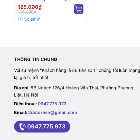
MỎNG 15MM)
125.000₫
135.000₫
THÔNG TIN CHUNG
Với sứ mệnh "Khách hàng là ưu tiên số 1" chúng tôi luôn mạn
lại giá trị tốt nhất
Địa chỉ:
8B Ngách 126/4 Hoàng Văn Thái, Phường Phương
Liệt, Hà Nội
Điện thoại:
0947.775.973
Email:
2dstorevn@gmail.com
0947.775.973