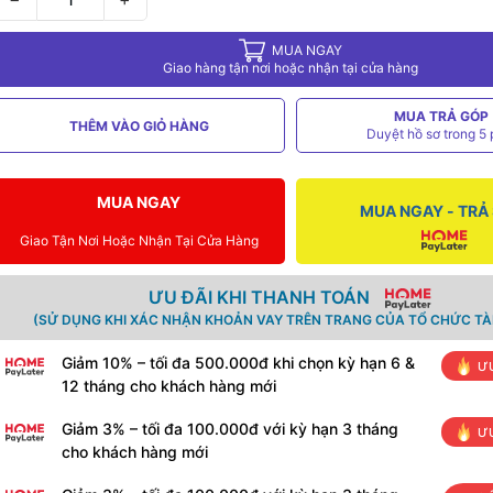
MUA NGAY
Giao hàng tận nơi hoặc nhận tại cửa hàng
MUA TRẢ GÓP
THÊM VÀO GIỎ HÀNG
Duyệt hồ sơ trong 5 
MUA NGAY
MUA NGAY - TRẢ
Giao Tận Nơi Hoặc Nhận Tại Cửa Hàng
ƯU ĐÃI KHI THANH TOÁN
(SỬ DỤNG KHI XÁC NHẬN KHOẢN VAY TRÊN TRANG CỦA TỔ CHỨC TÀI
Giảm 10% – tối đa 500.000đ khi chọn kỳ hạn 6 &
ƯU
12 tháng cho khách hàng mới
Giảm 3% – tối đa 100.000đ với kỳ hạn 3 tháng
ƯU
cho khách hàng mới