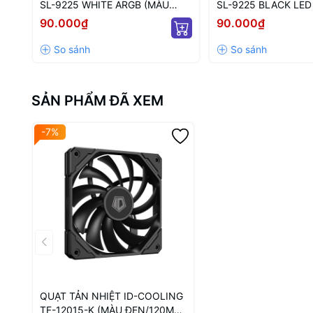
SL-9225 WHITE ARGB (MÀU
SL-9225 BLACK LED
TRẮNG/ 9CM/ LED TÂM ARGB
ĐEN/ 9CM/ LED TÂM
90.000₫
90.000₫
VÔ CỰC)
SẢN PHẨM ĐÃ XEM
-7%
QUẠT TẢN NHIỆT ID-COOLING
TF-12015-K (MÀU ĐEN/120MM/