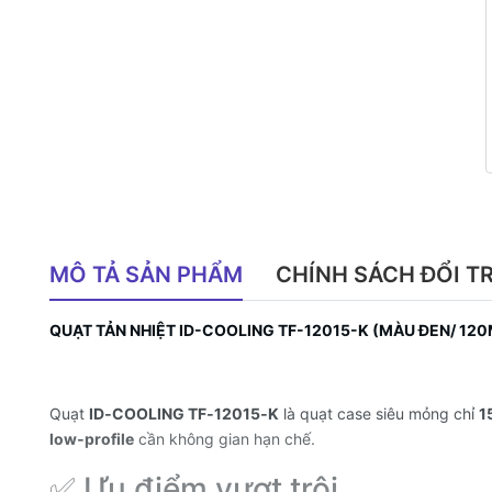
MÔ TẢ SẢN PHẨM
CHÍNH SÁCH ĐỔI T
QUẠT TẢN NHIỆT ID-COOLING TF-12015-K (MÀU ĐEN/ 1
Quạt
ID‑COOLING TF‑12015‑K
là quạt case siêu mỏng chỉ
1
low‑profile
cần không gian hạn chế.
✅ Ưu điểm vượt trội