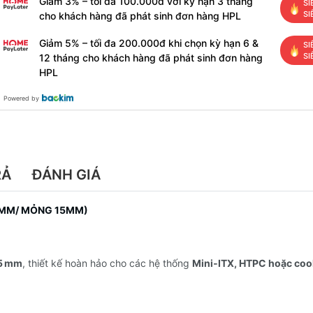
Giảm 3% – tối đa 100.000đ với kỳ hạn 3 tháng
SI
SI
cho khách hàng đã phát sinh đơn hàng HPL
Giảm 5% – tối đa 200.000đ khi chọn kỳ hạn 6 &
SI
SI
12 tháng cho khách hàng đã phát sinh đơn hàng
HPL
Powered by
RẢ
ĐÁNH GIÁ
20MM/ MỎNG 15MM)
5 mm
, thiết kế hoàn hảo cho các hệ thống
Mini‑ITX, HTPC hoặc co