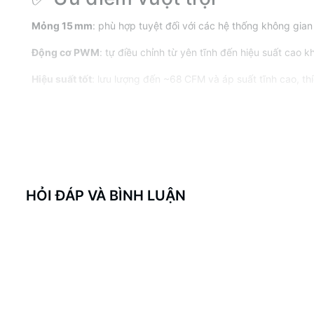
Mỏng 15 mm
: phù hợp tuyệt đối với các hệ thống không gian
Động cơ PWM
: tự điều chỉnh từ yên tĩnh đến hiệu suất cao kh
Hiệu suất tốt
: lưu lượng đến ~68 CFM và áp suất tĩnh cao, t
Độ bền cao, tiếng ồn thấp
: vòng bi thủy động học giúp quạt
🎯 Đối tượng sử dụng
Build
Mini‑ITX/HTPC
, case tản nhiệt mỏng, cooler GPU/CPU l
HỎI ĐÁP VÀ BÌNH LUẬN
Người dùng cần giải pháp làm mát không gian hẹp nhưng vẫ