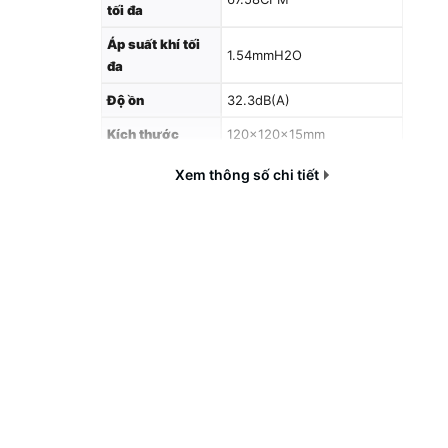
tối đa
Áp suất khí tối
1.54mmH2O
đa
Độ ồn
32.3dB(A)
Kích thước
120×120×15mm
Xem thông số chi tiết
LED
Không LED
Điện áp định mức của quạt:
12VDC
Điện áp hoạt động của
Điện áp quạt
quạt: 10.8～13.2VDC
Cường độ định mức của
quạt: 0.2A
Điện năng tiêu thụ: 3.36W
Kết nối nguồn
4-Pin (PWM)
Trọng lượng
110g