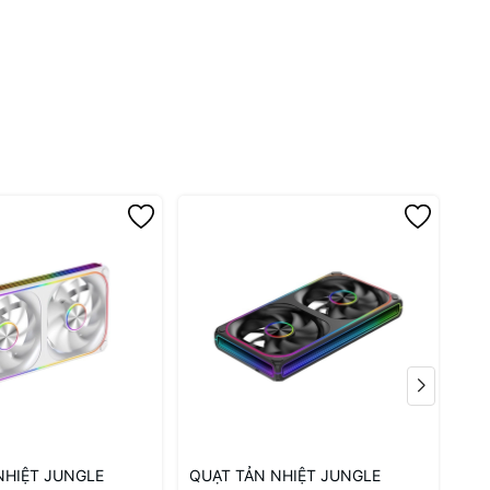
quạt
NHIỆT JUNGLE
QUẠT TẢN NHIỆT JUNGLE
QU