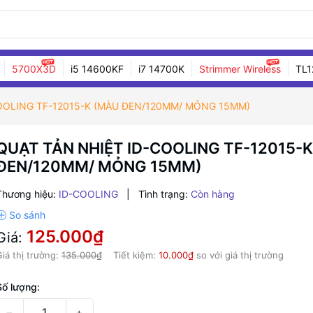
5700X3D
i5 14600KF
i7 14700K
Strimmer Wireless
TL1
OOLING TF-12015-K (MÀU ĐEN/120MM/ MỎNG 15MM)
QUẠT TẢN NHIỆT ID-COOLING TF-12015-
ĐEN/120MM/ MỎNG 15MM)
Thương hiệu:
ID-COOLING
|
Tình trạng:
Còn hàng
125.000₫
Giá:
iá thị trường:
135.000₫
Tiết kiệm:
10.000₫
so với giá thị trường
Số lượng:
−
+