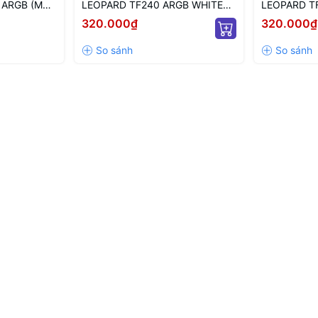
 ARGB (MÀU
LEOPARD TF240 ARGB WHITE
LEOPARD T
 VÔ CỰC)
(MÀU TRẮNG/ XUÔI)
WHITE (MÀ
320.000₫
320.000₫
NGƯỢC)