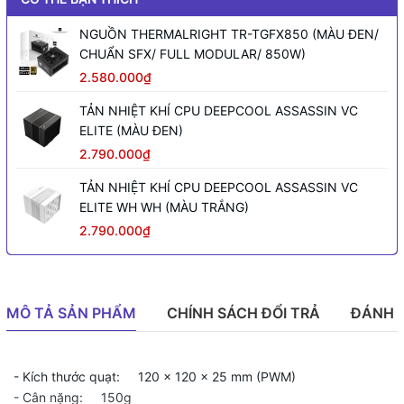
NGUỒN THERMALRIGHT TR-TGFX850 (MÀU ĐEN/
CHUẨN SFX/ FULL MODULAR/ 850W)
2.580.000₫
TẢN NHIỆT KHÍ CPU DEEPCOOL ASSASSIN VC
ELITE (MÀU ĐEN)
2.790.000₫
TẢN NHIỆT KHÍ CPU DEEPCOOL ASSASSIN VC
ELITE WH WH (MÀU TRẮNG)
2.790.000₫
MÔ TẢ SẢN PHẨM
CHÍNH SÁCH ĐỔI TRẢ
ĐÁNH 
- Kích thước quạt: 120 × 120 × 25 mm (PWM)
- Cân nặng: 150g