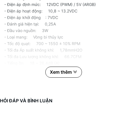
- Điện áp định mức: 12VDC (PWM) / 5V (ARGB)
- Điện áp hoạt động: 10,8 ~ 13.2VDC
- Điện áp khởi động : 7VDC
- Đánh giá hiện tại: 0,25A
- Đầu vào nguồn: 3W
- Loại mang: Vòng bi thủy lực
- Tốc độ quạt: 700 ~ 1550 ± 10% RPM
- Tối đa Áp suất không khí: 1,78mmH2O
- Tối đa Lưu lượng không khí: 66.7CFM
- Tiếng ồn: 18 ~ 26,4dB (A)
Xem thêm
HỎI ĐÁP VÀ BÌNH LUẬN