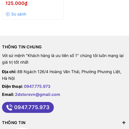
BLACK
125.000₫
THÔNG TIN CHUNG
Với sứ mệnh "Khách hàng là ưu tiên số 1" chúng tôi luôn mạng lại
giá trị tốt nhất
Địa chỉ:
8B Ngách 126/4 Hoàng Văn Thái, Phường Phương Liệt,
Hà Nội
Điện thoại:
0947.775.973
Email:
2dstorevn@gmail.com
0947.775.973
THÔNG TIN