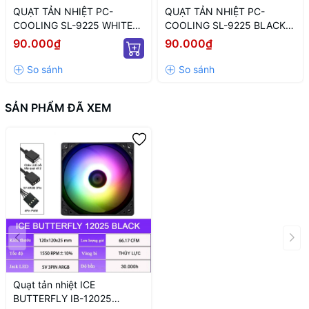
QUẠT TẢN NHIỆT PC-
QUẠT TẢN NHIỆT PC-
COOLING SL-9225 WHITE
COOLING SL-9225 BLACK
ARGB (MÀU TRẮNG/ 9CM/
LED ARGB (MÀU ĐEN/ 9CM/
90.000₫
90.000₫
LED TÂM ARGB VÔ CỰC)
LED TÂM VÔ CỰC)
SẢN PHẨM ĐÃ XEM
Quạt tản nhiệt ICE
BUTTERFLY IB-12025