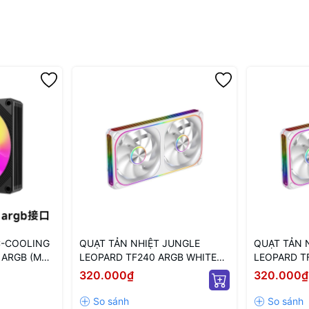
C-COOLING
QUẠT TẢN NHIỆT JUNGLE
QUẠT TẢN 
 ARGB (MÀU
LEOPARD TF240 ARGB WHITE
LEOPARD T
 VÔ CỰC)
(MÀU TRẮNG/ XUÔI)
WHITE (MÀ
320.000₫
320.000₫
NGƯỢC)