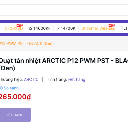
5700X3D
i5 14600KF
i7 14700K
Strimmer Wireless
TL1
 P12 PWM PST - BLACK (Đen)
Quạt tản nhiệt ARCTIC P12 PWM PST - BL
(Đen)
Thương hiệu:
ARCTIC
|
Tình trạng:
Hết hàng
265.000₫
HẾT HÀNG