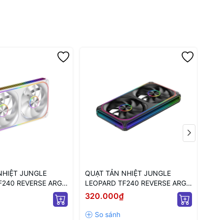
NHIỆT JUNGLE
QUẠT TẢN NHIỆT JUNGLE
QU
F240 REVERSE ARGB
LEOPARD TF240 REVERSE ARGB
LE
U TRẮNG/ CÁNH
BLACK (MÀU ĐEN/ CÁNH
(M
320.000₫
32
NGƯỢC)