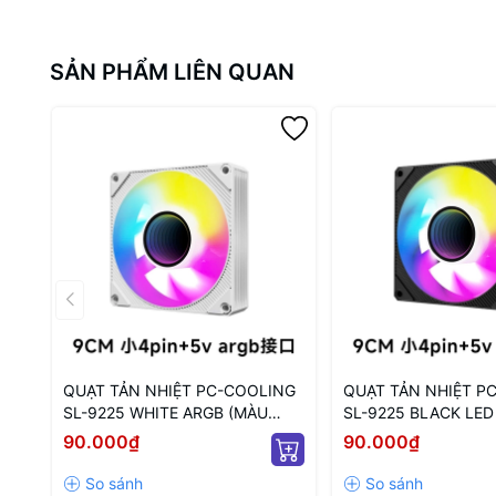
SẢN PHẨM LIÊN QUAN
QUẠT TẢN NHIỆT PC-COOLING
QUẠT TẢN NHIỆT P
SL-9225 WHITE ARGB (MÀU
SL-9225 BLACK LED
TRẮNG/ 9CM/ LED TÂM ARGB
ĐEN/ 9CM/ LED TÂM
90.000₫
90.000₫
VÔ CỰC)