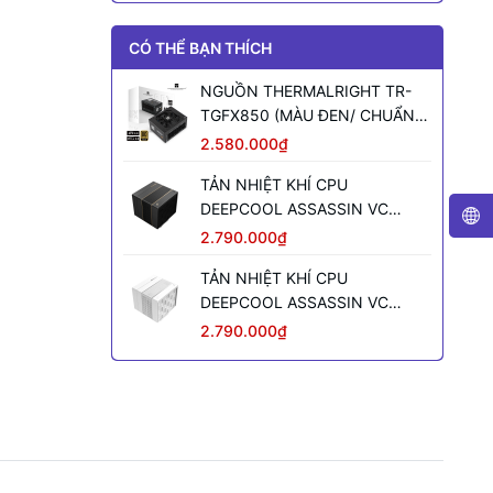
CÓ THỂ BẠN THÍCH
NGUỒN THERMALRIGHT TR-
TGFX850 (MÀU ĐEN/ CHUẨN
SFX/ FULL MODULAR/ 850W)
2.580.000₫
TẢN NHIỆT KHÍ CPU
DEEPCOOL ASSASSIN VC
ELITE (MÀU ĐEN)
2.790.000₫
TẢN NHIỆT KHÍ CPU
DEEPCOOL ASSASSIN VC
ELITE WH WH (MÀU TRẮNG)
2.790.000₫