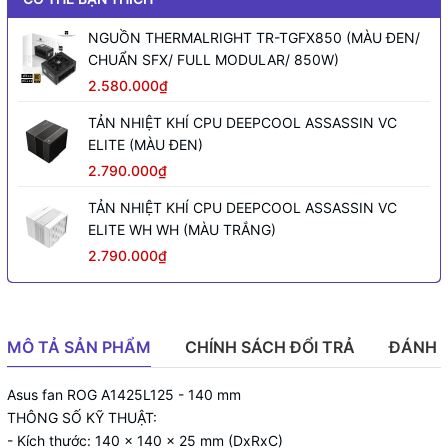
NGUỒN THERMALRIGHT TR-TGFX850 (MÀU ĐEN/
CHUẨN SFX/ FULL MODULAR/ 850W)
2.580.000₫
TẢN NHIỆT KHÍ CPU DEEPCOOL ASSASSIN VC
ELITE (MÀU ĐEN)
2.790.000₫
TẢN NHIỆT KHÍ CPU DEEPCOOL ASSASSIN VC
ELITE WH WH (MÀU TRẮNG)
2.790.000₫
MÔ TẢ SẢN PHẨM
CHÍNH SÁCH ĐỔI TRẢ
ĐÁNH 
Asus fan ROG A1425L125 - 140 mm
THÔNG SỐ KỸ THUẬT:
- Kích thước: 140 x 140 x 25 mm (DxRxC)