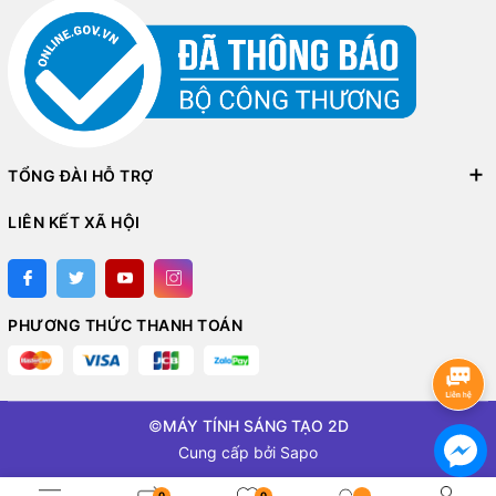
TỔNG ĐÀI HỖ TRỢ
LIÊN KẾT XÃ HỘI
PHƯƠNG THỨC THANH TOÁN
©
MÁY TÍNH SÁNG TẠO 2D
Cung cấp bởi
Sapo
0
0