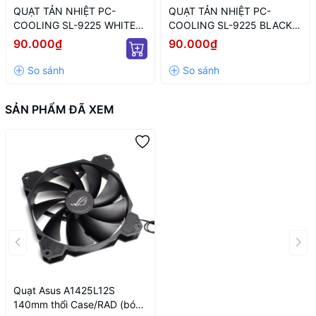
QUẠT TẢN NHIỆT PC-
QUẠT TẢN NHIỆT PC-
COOLING SL-9225 WHITE
COOLING SL-9225 BLACK
ARGB (MÀU TRẮNG/ 9CM/
LED ARGB (MÀU ĐEN/ 9CM/
90.000₫
90.000₫
LED TÂM ARGB VÔ CỰC)
LED TÂM VÔ CỰC)
SẢN PHẨM ĐÃ XEM
Quạt Asus A1425L12S
140mm thổi Case/RAD (bóc