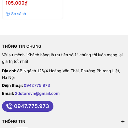
case Asus ROG Strix Helios
105.000₫
GX60)
THÔNG TIN CHUNG
Với sứ mệnh "Khách hàng là ưu tiên số 1" chúng tôi luôn mạng lại
giá trị tốt nhất
Địa chỉ:
8B Ngách 126/4 Hoàng Văn Thái, Phường Phương Liệt,
Hà Nội
Điện thoại:
0947.775.973
Email:
2dstorevn@gmail.com
0947.775.973
THÔNG TIN