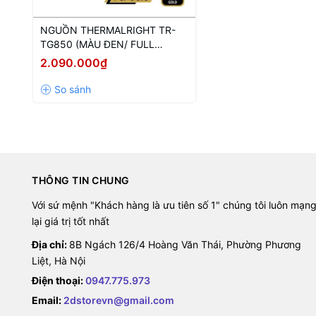
NGUỒN THERMALRIGHT TR-
TG850 (MÀU ĐEN/ FULL
MODULAR/ 850W)
2.090.000₫
THÔNG TIN CHUNG
Với sứ mệnh "Khách hàng là ưu tiên số 1" chúng tôi luôn mạn
lại giá trị tốt nhất
Địa chỉ:
8B Ngách 126/4 Hoàng Văn Thái, Phường Phương
Liệt, Hà Nội
Điện thoại:
0947.775.973
Email:
2dstorevn@gmail.com