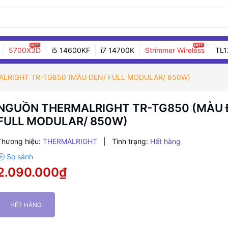
5700X3D
i5 14600KF
i7 14700K
Strimmer Wireless
TL1
LRIGHT TR-TG850 (MÀU ĐEN/ FULL MODULAR/ 850W)
NGUỒN THERMALRIGHT TR-TG850 (MÀU 
FULL MODULAR/ 850W)
Thương hiệu:
THERMALRIGHT
|
Tình trạng:
Hết hàng
2.090.000₫
HẾT HÀNG