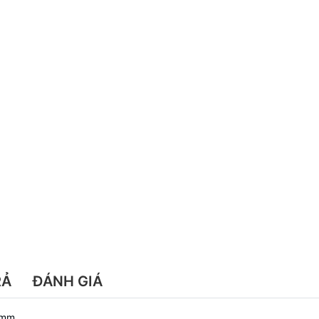
RẢ
ĐÁNH GIÁ
 mm