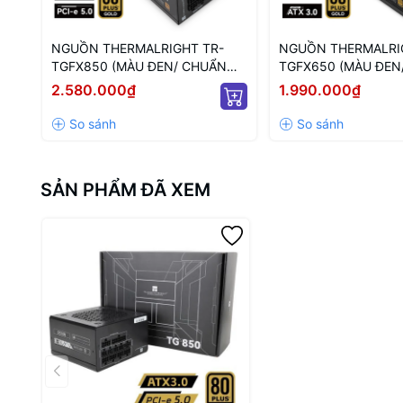
NGUỒN THERMALRIGHT TR-
NGUỒN THERMALRI
TGFX850 (MÀU ĐEN/ CHUẨN
TGFX650 (MÀU ĐEN
SFX/ FULL MODULAR/ 850W)
SFX/ FULL MODULA
2.580.000₫
1.990.000₫
SẢN PHẨM ĐÃ XEM