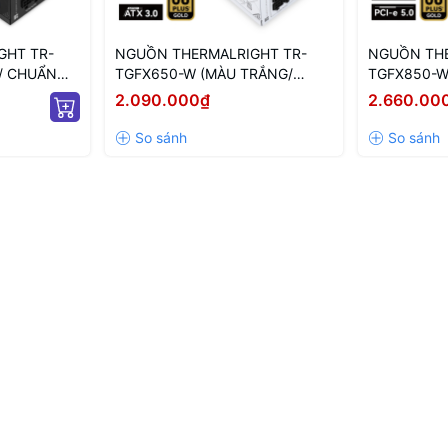
GHT TR-
NGUỒN THERMALRIGHT TR-
NGUỒN THE
/ CHUẨN
TGFX650-W (MÀU TRẮNG/
TGFX850-W
R/ 650W)
CHUẨN SFX/ FULL MODULAR/
CHUẨN SFX
2.090.000₫
2.660.00
650W)
850W)