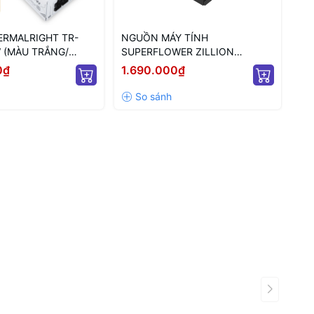
RMALRIGHT TR-
NGUỒN MÁY TÍNH
NG
 (MÀU TRẮNG/
SUPERFLOWER ZILLION
SF
/ FULL MODULAR/
80PLUS BRONZE 750W ATX 3.1
PL
0₫
1.690.000₫
4.
(SF-750Z12DB(DA)
MO