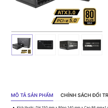
MÔ TẢ SẢN PHẨM
CHÍNH SÁCH ĐỔI T
Kích thước: Dài 150 mm x Rộng 140 mm x Cao 86 mm±1