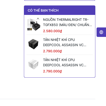
CÓ THỂ BẠN THÍCH
NGUỒN THERMALRIGHT TR-
TGFX850 (MÀU ĐEN/ CHUẨN
SFX/ FULL MODULAR/ 850W)
2.580.000₫
TẢN NHIỆT KHÍ CPU
DEEPCOOL ASSASSIN VC
ELITE (MÀU ĐEN)
2.790.000₫
TẢN NHIỆT KHÍ CPU
DEEPCOOL ASSASSIN VC
ELITE WH WH (MÀU TRẮNG)
2.790.000₫