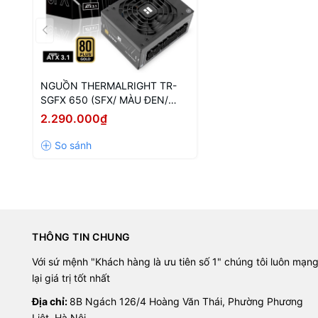
NGUỒN THERMALRIGHT TR-
SGFX 650 (SFX/ MÀU ĐEN/
FULL MODULAR/ 650W)
2.290.000₫
THÔNG TIN CHUNG
Với sứ mệnh "Khách hàng là ưu tiên số 1" chúng tôi luôn mạn
lại giá trị tốt nhất
Địa chỉ:
8B Ngách 126/4 Hoàng Văn Thái, Phường Phương
Liệt, Hà Nội