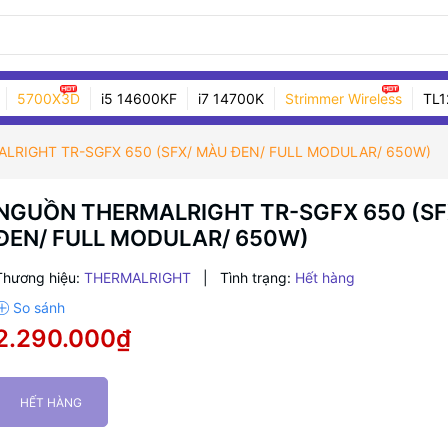
5700X3D
i5 14600KF
i7 14700K
Strimmer Wireless
TL1
LRIGHT TR-SGFX 650 (SFX/ MÀU ĐEN/ FULL MODULAR/ 650W)
NGUỒN THERMALRIGHT TR-SGFX 650 (SF
ĐEN/ FULL MODULAR/ 650W)
Thương hiệu:
THERMALRIGHT
|
Tình trạng:
Hết hàng
2.290.000₫
HẾT HÀNG