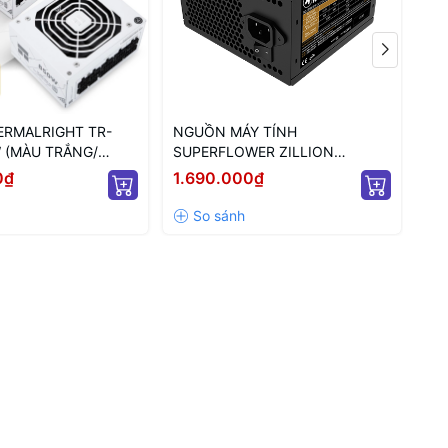
RMALRIGHT TR-
NGUỒN MÁY TÍNH
NG
 (MÀU TRẮNG/
SUPERFLOWER ZILLION
SF
/ FULL MODULAR/
80PLUS BRONZE 750W ATX 3.1
PL
0₫
1.690.000₫
4.
(SF-750Z12DB(DA)
MO