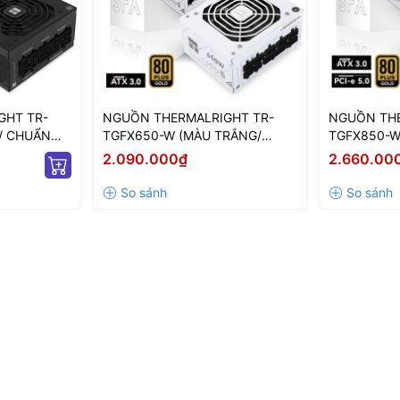
GHT TR-
NGUỒN THERMALRIGHT TR-
NGUỒN THE
/ CHUẨN
TGFX650-W (MÀU TRẮNG/
TGFX850-W
R/ 650W)
CHUẨN SFX/ FULL MODULAR/
CHUẨN SFX
2.090.000₫
2.660.00
650W)
850W)