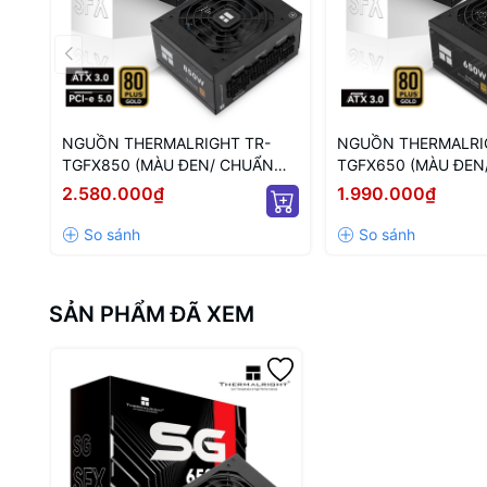
NGUỒN THERMALRIGHT TR-
NGUỒN THERMALRI
TGFX850 (MÀU ĐEN/ CHUẨN
TGFX650 (MÀU ĐEN
SFX/ FULL MODULAR/ 850W)
SFX/ FULL MODULA
2.580.000₫
1.990.000₫
SẢN PHẨM ĐÃ XEM