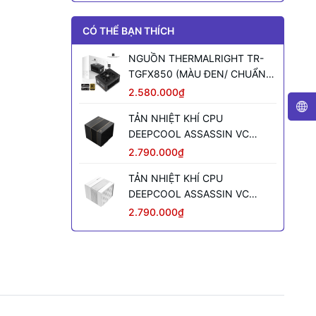
CÓ THỂ BẠN THÍCH
NGUỒN THERMALRIGHT TR-
TGFX850 (MÀU ĐEN/ CHUẨN
SFX/ FULL MODULAR/ 850W)
2.580.000₫
TẢN NHIỆT KHÍ CPU
DEEPCOOL ASSASSIN VC
ELITE (MÀU ĐEN)
2.790.000₫
TẢN NHIỆT KHÍ CPU
DEEPCOOL ASSASSIN VC
ELITE WH WH (MÀU TRẮNG)
2.790.000₫