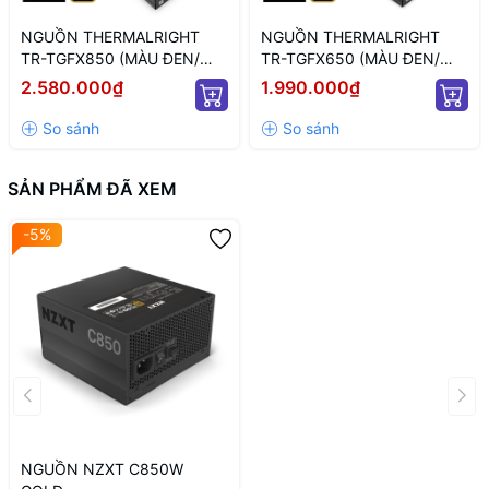
NGUỒN THERMALRIGHT
NGUỒN THERMALRIGHT
TR-TGFX850 (MÀU ĐEN/
TR-TGFX650 (MÀU ĐEN/
CHUẨN SFX/ FULL
CHUẨN SFX/ FULL
2.580.000₫
1.990.000₫
MODULAR/ 850W)
MODULAR/ 650W)
SẢN PHẨM ĐÃ XEM
-5%
NGUỒN NZXT C850W