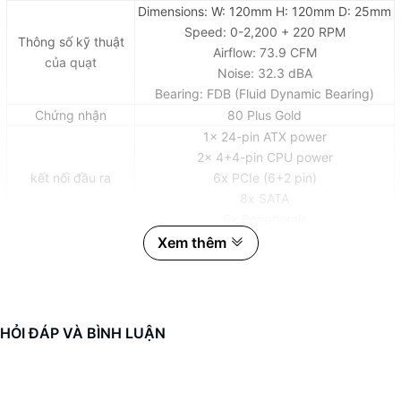
Dimensions: W: 120mm H: 120mm D: 25mm
Speed: 0-2,200 + 220 RPM
Thông số kỹ thuật
Airflow: 73.9 CFM
của quạt
Noise: 32.3 dBA
Bearing: FDB (Fluid Dynamic Bearing)
Chứng nhận
80 Plus Gold
1x 24-pin ATX power
2x 4+4-pin CPU power
kết nối đầu ra
6x PCIe (6+2 pin)
8x SATA
6x Peripherals
1x 24-pin ATX power (length:610mm, Nylon
Xem thêm
sleeving)
2x 4+4-pin CPU power (length:650mm,
Nylon sleeving)
3x PCIe (6+2 pin) (length:675 +75mm,
HỎI ĐÁP VÀ BÌNH LUẬN
Cáp
Nylon sleeving)
2x SATA (length: 500 + 100 + 100 +
100mm)