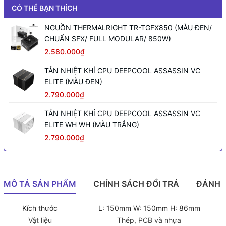
CÓ THỂ BẠN THÍCH
NGUỒN THERMALRIGHT TR-TGFX850 (MÀU ĐEN/
CHUẨN SFX/ FULL MODULAR/ 850W)
2.580.000₫
TẢN NHIỆT KHÍ CPU DEEPCOOL ASSASSIN VC
ELITE (MÀU ĐEN)
2.790.000₫
TẢN NHIỆT KHÍ CPU DEEPCOOL ASSASSIN VC
ELITE WH WH (MÀU TRẮNG)
2.790.000₫
MÔ TẢ SẢN PHẨM
CHÍNH SÁCH ĐỔI TRẢ
ĐÁNH 
Kích thước
L: 150mm W: 150mm H: 86mm
Vật liệu
Thép, PCB và nhựa