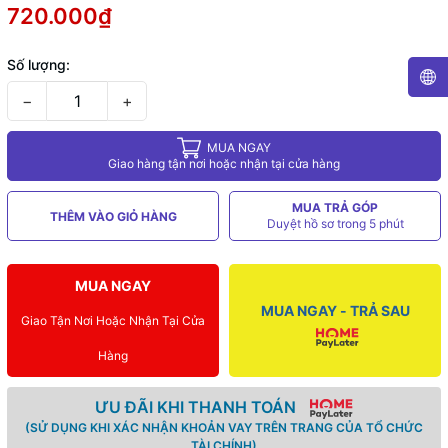
720.000₫
Số lượng:
−
+
MUA NGAY
Giao hàng tận nơi hoặc nhận tại cửa hàng
MUA TRẢ GÓP
THÊM VÀO GIỎ HÀNG
Duyệt hồ sơ trong 5 phút
MUA NGAY
MUA NGAY - TRẢ SAU
Giao Tận Nơi Hoặc Nhận Tại Cửa
Hàng
ƯU ĐÃI KHI THANH TOÁN
(SỬ DỤNG KHI XÁC NHẬN KHOẢN VAY TRÊN TRANG CỦA TỔ CHỨC
TÀI CHÍNH)