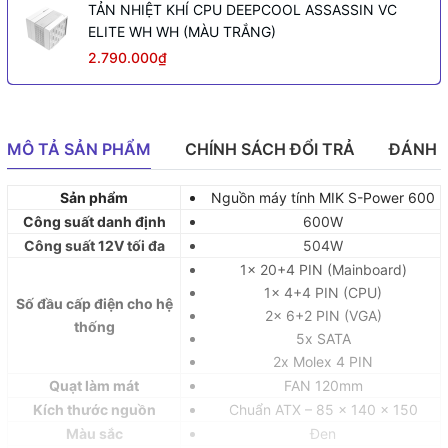
TẢN NHIỆT KHÍ CPU DEEPCOOL ASSASSIN VC
ELITE WH WH (MÀU TRẮNG)
2.790.000₫
MÔ TẢ SẢN PHẨM
CHÍNH SÁCH ĐỔI TRẢ
ĐÁNH 
Sản phẩm
Nguồn máy tính MIK S-Power 600
Công suất danh định
600W
Công suất 12V tối đa
504W
1x 20+4 PIN (Mainboard)
1x 4+4 PIN (CPU)
Số đầu cấp điện cho hệ
2x 6+2 PIN (VGA)
thống
5x SATA
2x Molex 4 PIN
Quạt làm mát
FAN 120mm
Kích thước nguồn
Chuẩn ATX – 85 x 140 x 150
Màu sắc
Đen