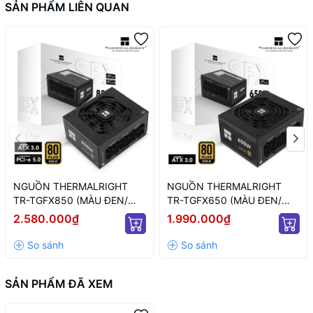
SẢN PHẨM LIÊN QUAN
NGUỒN THERMALRIGHT
NGUỒN THERMALRIGHT
TR-TGFX850 (MÀU ĐEN/
TR-TGFX650 (MÀU ĐEN/
CHUẨN SFX/ FULL
CHUẨN SFX/ FULL
2.580.000₫
1.990.000₫
MODULAR/ 850W)
MODULAR/ 650W)
SẢN PHẨM ĐÃ XEM