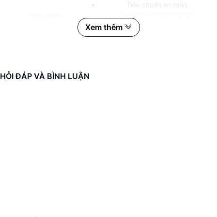
Tiêu chuẩn an toàn
Tính năng
OPP/OVP/UVP/SCP/SI
Xem thêm
Chuẩn tiết kiệm điện C6/C7
HỎI ĐÁP VÀ BÌNH LUẬN