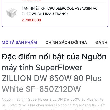
TẢN NHIỆT KHÍ CPU DEEPCOOL ASSASSIN VC
ELITE WH WH (MÀU TRẮNG)
2.790.000₫
MÔ TẢ SẢN PHẨM
CHÍNH SÁCH ĐỔI TRẢ
ĐÁNH 
Đặc điểm nổi bật của Nguồn
máy tính SuperFlower
ZILLION DW 650W 80 Plus
White SF-650Z12DW
Nguồn máy tính SuperFlower ZILLION DW 650W 80 Plus White
SF-650Z12DW là lựa chọn hoàn hảo cho những ai đang tìm kiếm