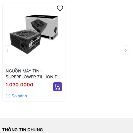
NGUỒN MÁY TÍNH
SUPERFLOWER ZILLION DW
650W 80 PLUS WHITE
1.030.000₫
THÔNG TIN CHUNG