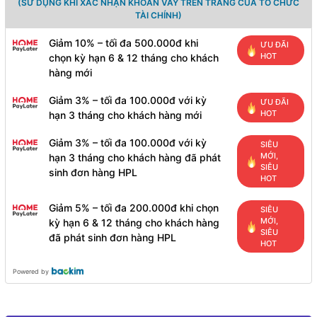
(SỬ DỤNG KHI XÁC NHẬN KHOẢN VAY TRÊN TRANG CỦA TỔ CHỨC
TÀI CHÍNH)
Giảm 10% – tối đa 500.000đ khi
ƯU ĐÃI
HOT
chọn kỳ hạn 6 & 12 tháng cho khách
hàng mới
Giảm 3% – tối đa 100.000đ với kỳ
ƯU ĐÃI
HOT
hạn 3 tháng cho khách hàng mới
Giảm 3% – tối đa 100.000đ với kỳ
SIÊU
MỚI,
hạn 3 tháng cho khách hàng đã phát
SIÊU
sinh đơn hàng HPL
HOT
Giảm 5% – tối đa 200.000đ khi chọn
SIÊU
MỚI,
kỳ hạn 6 & 12 tháng cho khách hàng
SIÊU
đã phát sinh đơn hàng HPL
HOT
Powered by