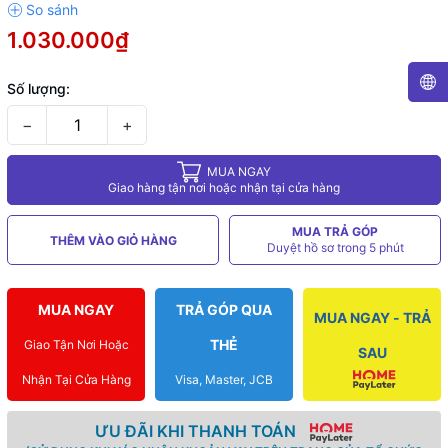
1.030.000₫
Số lượng:
−
+
MUA NGAY
Giao hàng tận nơi hoặc nhận tại cửa hàng
MUA TRẢ GÓP
THÊM VÀO GIỎ HÀNG
Duyệt hồ sơ trong 5 phút
MUA NGAY
TRẢ GÓP QUA
MUA NGAY - TRẢ
THẺ
Giao Tận Nơi Hoặc
SAU
Nhận Tại Cửa Hàng
Visa, Master, JCB
ƯU ĐÃI KHI THANH TOÁN