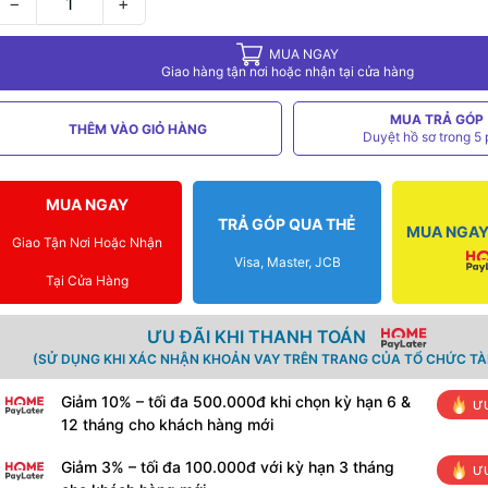
−
+
MUA NGAY
Giao hàng tận nơi hoặc nhận tại cửa hàng
MUA TRẢ GÓP
THÊM VÀO GIỎ HÀNG
Duyệt hồ sơ trong 5 
MUA NGAY
TRẢ GÓP QUA THẺ
MUA NGAY 
Giao Tận Nơi Hoặc Nhận
Visa, Master, JCB
Tại Cửa Hàng
ƯU ĐÃI KHI THANH TOÁN
(SỬ DỤNG KHI XÁC NHẬN KHOẢN VAY TRÊN TRANG CỦA TỔ CHỨC TÀI
Giảm 10% – tối đa 500.000đ khi chọn kỳ hạn 6 &
ƯU
12 tháng cho khách hàng mới
Giảm 3% – tối đa 100.000đ với kỳ hạn 3 tháng
ƯU