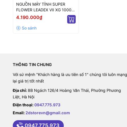
NGUỒN MÁY TÍNH SUPER
FLOWER LEADEX VII XG 1000W
(MÀU ĐEN/ ATX 3.1 /80 PLUS
4.190.000₫
GOLD/ FULL MODULLAR)
THÔNG TIN CHUNG
Với sứ mệnh "Khách hàng là ưu tiên số 1" chúng tôi luôn mạn
lại giá trị tốt nhất
Địa chỉ:
8B Ngách 126/4 Hoàng Văn Thái, Phường Phương
Liệt, Hà Nội
Điện thoại:
0947.775.973
Email:
2dstorevn@gmail.com
0947.775.973