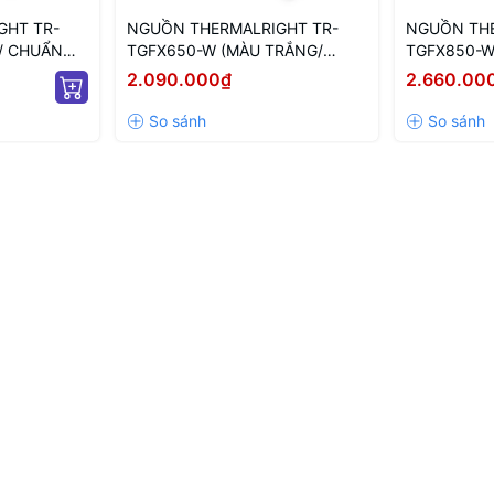
GHT TR-
NGUỒN THERMALRIGHT TR-
NGUỒN THE
/ CHUẨN
TGFX650-W (MÀU TRẮNG/
TGFX850-W
R/ 650W)
CHUẨN SFX/ FULL MODULAR/
CHUẨN SFX
2.090.000₫
2.660.00
650W)
850W)