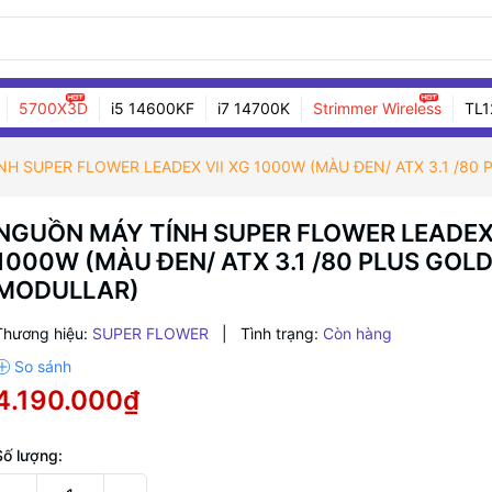
5700X3D
i5 14600KF
i7 14700K
Strimmer Wireless
TL1
H SUPER FLOWER LEADEX VII XG 1000W (MÀU ĐEN/ ATX 3.1 /80
NGUỒN MÁY TÍNH SUPER FLOWER LEADEX 
1000W (MÀU ĐEN/ ATX 3.1 /80 PLUS GOLD
MODULLAR)
Thương hiệu:
SUPER FLOWER
|
Tình trạng:
Còn hàng
4.190.000₫
Số lượng: