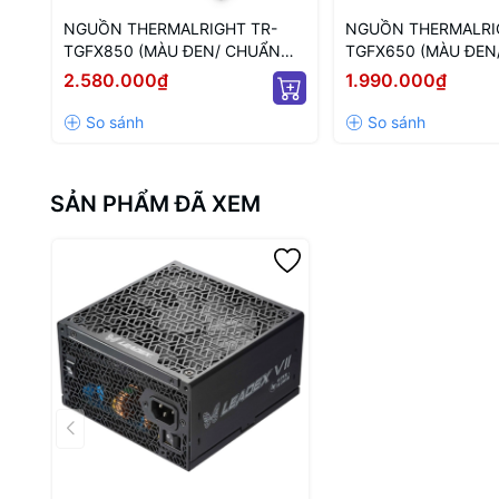
NGUỒN THERMALRIGHT TR-
NGUỒN THERMALRI
TGFX850 (MÀU ĐEN/ CHUẨN
TGFX650 (MÀU ĐEN
SFX/ FULL MODULAR/ 850W)
SFX/ FULL MODULA
2.580.000₫
1.990.000₫
SẢN PHẨM ĐÃ XEM