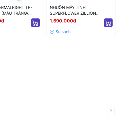
RMALRIGHT TR-
NGUỒN MÁY TÍNH
NG
 (MÀU TRẮNG/
SUPERFLOWER ZILLION
SF
/ FULL MODULAR/
80PLUS BRONZE 750W ATX 3.1
PL
0₫
1.690.000₫
4.
(SF-750Z12DB(DA)
MO