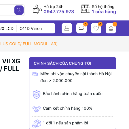
Hỗ trợ 24h
Số hệ thống
0947.775.973
1 cửa hàng
0
0
20 LCD
O11D Vision
 PLUS GOLD/ FULL MODULLAR)
VII XG
CHÍNH SÁCH CỦA CHÚNG TÔI
/ FULL
Miễn phí vận chuyển nội thành Hà Nội
đơn > 2.000.000
Bảo hành chính hãng toàn quốc
Cam kết chính hãng 100%
1 đổi 1 nếu sản phẩm lỗi