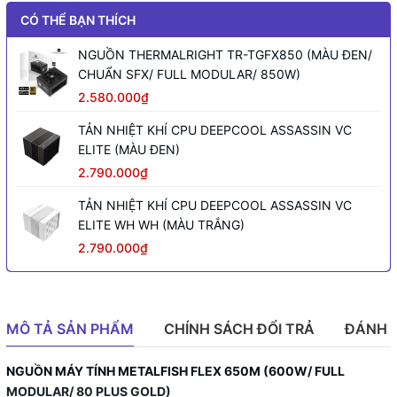
CÓ THỂ BẠN THÍCH
NGUỒN THERMALRIGHT TR-TGFX850 (MÀU ĐEN/
CHUẨN SFX/ FULL MODULAR/ 850W)
2.580.000₫
TẢN NHIỆT KHÍ CPU DEEPCOOL ASSASSIN VC
ELITE (MÀU ĐEN)
2.790.000₫
TẢN NHIỆT KHÍ CPU DEEPCOOL ASSASSIN VC
ELITE WH WH (MÀU TRẮNG)
2.790.000₫
MÔ TẢ SẢN PHẨM
CHÍNH SÁCH ĐỔI TRẢ
ĐÁNH 
NGUỒN MÁY TÍNH METALFISH FLEX 650M (600W/ FULL
MODULAR/ 80 PLUS GOLD)