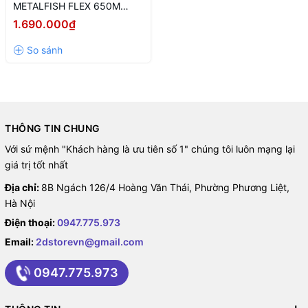
METALFISH FLEX 650M
(600W/ FULL MODULAR/ 80
1.690.000₫
PLUS GOLD)
THÔNG TIN CHUNG
Với sứ mệnh "Khách hàng là ưu tiên số 1" chúng tôi luôn mạng lại
giá trị tốt nhất
Địa chỉ:
8B Ngách 126/4 Hoàng Văn Thái, Phường Phương Liệt,
Hà Nội
Điện thoại:
0947.775.973
Email:
2dstorevn@gmail.com
0947.775.973