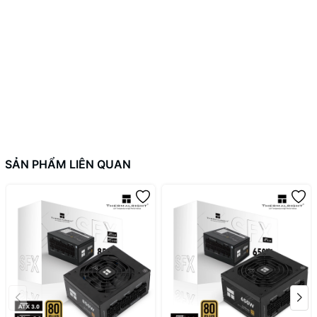
môi trường yên tĩnh như phòng ngủ, văn phòng, hoặc hệ
thống NAS
⚡ Hiệu Suất 80 Plus Gold –
Vận Hành Hiệu Quả, Tiết
SẢN PHẨM LIÊN QUAN
Kiệm Điện
Nguồn METALFISH FLEX 650M đạt tiêu chuẩn
80 Plus Gold EU
,
đảm bảo hiệu suất chuyển đổi điện cao, giúp tiết kiệm năng lượng
và giảm sinh nhiệt:
Hiệu suất tối đa
lên tới
92.7% tại 50% tải
Duy trì hiệu suất cao ở mọi mức tải: