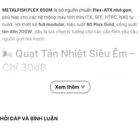
METALFISH FLEX 650M
là bộ nguồn chuẩn
Flex‑ATX nhỏ gọn
,
phù hợp cho các hệ thống máy tính mini ITX, SFF, HTPC, NAS tự
build. Với thiết kế
full modular
, hiệu suất
80 Plus Gold
, công suất
lên đến 700W
, đây là lựa chọn lý tưởng cho các cấu hình yêu cầu
nguồn gọn mà mạnh.
🌬️ Quạt Tản Nhiệt Siêu Êm –
Chỉ 30dB
METALFISH FLEX 650M sử dụng
quạt tản nhiệt D40SM-12C
chất
Xem thêm
lượng cao của
Yuelun (Taiwan)
, với tính năng:
Điều khiển nhiệt độ tự động (PWM)
– tốc độ thay đổi theo
nhiệt độ
HỎI ĐÁP VÀ BÌNH LUẬN
Độ ồn thấp chỉ 30dB
– tương đương tiếng thì thầm vào ban
đêm
Thiết kế
bền bỉ, vận hành êm ái
– phù hợp dùng 24/7 trong