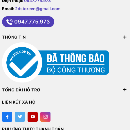
Điện thoại:
0947.775.973
Email:
2dstorevn@gmail.com
0947.775.973
THÔNG TIN
TỔNG ĐÀI HỖ TRỢ
LIÊN KẾT XÃ HỘI
PHƯƠNG THỨC THANH TOÁN