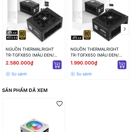
NGUỒN THERMALRIGHT
NGUỒN THERMALRIGHT
TR-TGFX850 (MÀU ĐEN/
TR-TGFX650 (MÀU ĐEN/
CHUẨN SFX/ FULL
CHUẨN SFX/ FULL
2.580.000₫
1.990.000₫
MODULAR/ 850W)
MODULAR/ 650W)
SẢN PHẨM ĐÃ XEM