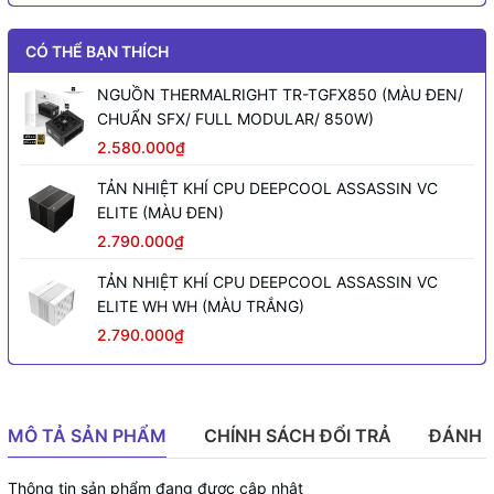
CÓ THỂ BẠN THÍCH
NGUỒN THERMALRIGHT TR-TGFX850 (MÀU ĐEN/
CHUẨN SFX/ FULL MODULAR/ 850W)
2.580.000₫
TẢN NHIỆT KHÍ CPU DEEPCOOL ASSASSIN VC
ELITE (MÀU ĐEN)
2.790.000₫
TẢN NHIỆT KHÍ CPU DEEPCOOL ASSASSIN VC
ELITE WH WH (MÀU TRẮNG)
2.790.000₫
MÔ TẢ SẢN PHẨM
CHÍNH SÁCH ĐỔI TRẢ
ĐÁNH 
Thông tin sản phẩm đang được cập nhật