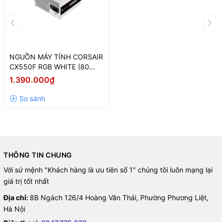
NGUỒN MÁY TÍNH CORSAIR
CX550F RGB WHITE (80
PLUS BRONZE/MÀU TRẮNG/
1.390.000₫
FULL MODUL)
THÔNG TIN CHUNG
Với sứ mệnh "Khách hàng là ưu tiên số 1" chúng tôi luôn mạng lại
giá trị tốt nhất
Địa chỉ:
8B Ngách 126/4 Hoàng Văn Thái, Phường Phương Liệt,
Hà Nội