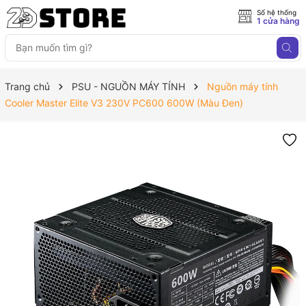
Số hệ thống
1 cửa hàng
Trang chủ
PSU - NGUỒN MÁY TÍNH
Nguồn máy tính
Cooler Master Elite V3 230V PC600 600W (Màu Đen)