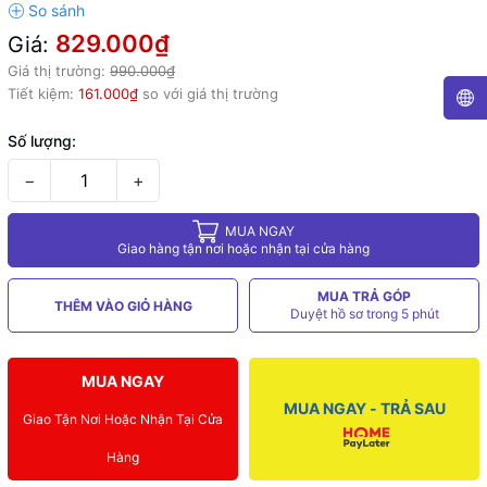
829.000₫
Giá:
Giá thị trường:
990.000₫
Tiết kiệm:
161.000₫
so với giá thị trường
Số lượng:
−
+
MUA NGAY
Giao hàng tận nơi hoặc nhận tại cửa hàng
MUA TRẢ GÓP
THÊM VÀO GIỎ HÀNG
Duyệt hồ sơ trong 5 phút
MUA NGAY
MUA NGAY - TRẢ SAU
Giao Tận Nơi Hoặc Nhận Tại Cửa
Hàng