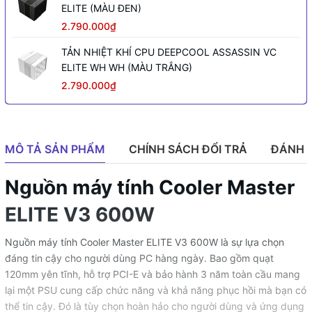
ELITE (MÀU ĐEN)
2.790.000₫
TẢN NHIỆT KHÍ CPU DEEPCOOL ASSASSIN VC
ELITE WH WH (MÀU TRẮNG)
2.790.000₫
MÔ TẢ SẢN PHẨM
CHÍNH SÁCH ĐỔI TRẢ
ĐÁNH 
Nguồn máy tính Cooler Master
ELITE V3 600W
Nguồn máy tính Cooler Master ELITE V3 600W là sự lựa chọn
đáng tin cậy cho người dùng PC hàng ngày. Bao gồm quạt
120mm yên tĩnh, hỗ trợ PCI-E và bảo hành 3 năm toàn cầu mang
lại một PSU cung cấp chức năng và khả năng phục hồi mà bạn có
thể tin cậy. Đó là tùy chọn hoàn hảo cho người dùng và ứng dụng