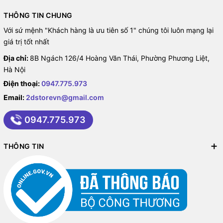
hoặc tắt đột ngột. Khả năng chịu nhiệt cao hơn cũng làm giảm
THÔNG TIN CHUNG
hao mòn nhiệt độ, tăng tuổi thọ của thiết bị bằng một lượng đáng
Với sứ mệnh "Khách hàng là ưu tiên số 1" chúng tôi luôn mạng lại
chú ý.
giá trị tốt nhất
Địa chỉ:
8B Ngách 126/4 Hoàng Văn Thái, Phường Phương Liệt,
Hà Nội
Điện thoại:
0947.775.973
Email:
2dstorevn@gmail.com
0947.775.973
THÔNG TIN