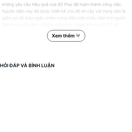
không yêu cầu hiệu quả của 80 Plus để hoàn thành công việc.
Nguồn điện này đã được thiết kế cho độ tin cậy với trọng tâm là
giảm sự tắt máy ngẫu nhiên trong điều kiện thiếu điện khi nguồn
điện không ổn định. Nguồn máy tính Cooler Master ELITE V3
600W là một giải pháp hoàn chỉnh cung cấp sự ổn định mạnh mẽ
Xem thêm
trong một gói nhỏ với một mức giá phải chăng.
HỎI ĐÁP VÀ BÌNH LUẬN
Tính năng đặc biệt :
Hiệu suất 75% Hiệu quả của bộ cấp nguồn là rất quan trọng vì nó
ảnh hưởng trực tiếp đến hiệu suất của hệ thống và hóa đơn tiền
điện của bạn. Xếp hạng hiệu quả không phản ánh chất lượng