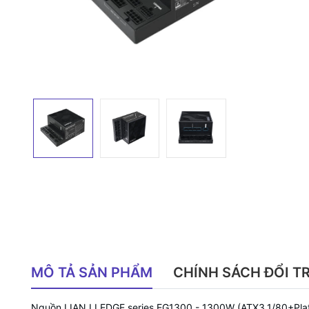
MÔ TẢ SẢN PHẨM
CHÍNH SÁCH ĐỔI T
Nguồn LIAN LI EDGE series EG1300 - 1300W (ATX3.1/80+Plat