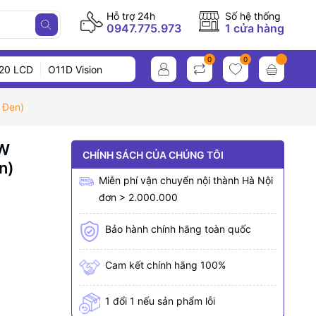
Hỗ trợ 24h
Số hệ thống
0947.775.973
1 cửa hàng
0
0
20 LCD
O11D Vision
 Đen)
0W
CHÍNH SÁCH CỦA CHÚNG TÔI
n)
Miễn phí vận chuyển nội thành Hà Nội
đơn > 2.000.000
Bảo hành chính hãng toàn quốc
Cam kết chính hãng 100%
1 đổi 1 nếu sản phẩm lỗi