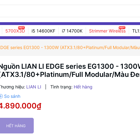
5700X3D
i5 14600KF
i7 14700K
Strimmer Wireless
TL1
EDGE series EG1300 - 1300W (ATX3.1/80+Platinum/Full Modular/Màu
Nguồn LIAN LI EDGE series EG1300 - 130
(ATX3.1/80+Platinum/Full Modular/Màu Đe
Thương hiệu:
LIAN LI
|
Tình trạng:
Hết hàng
4.890.000₫
HẾT HÀNG