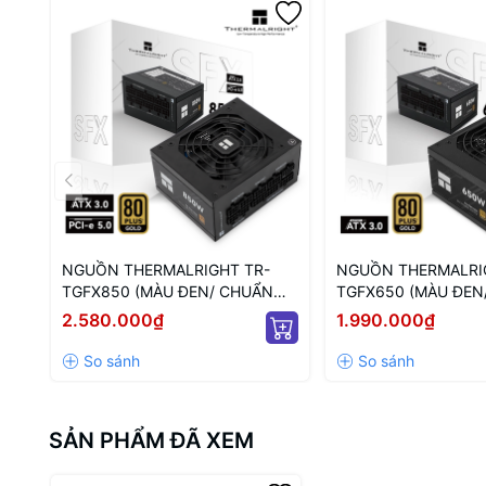
NGUỒN THERMALRIGHT TR-
NGUỒN THERMALRI
TGFX850 (MÀU ĐEN/ CHUẨN
TGFX650 (MÀU ĐEN
SFX/ FULL MODULAR/ 850W)
SFX/ FULL MODULA
2.580.000₫
1.990.000₫
SẢN PHẨM ĐÃ XEM