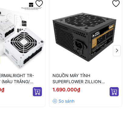
RMALRIGHT TR-
NGUỒN MÁY TÍNH
NG
 (MÀU TRẮNG/
SUPERFLOWER ZILLION
SF
/ FULL MODULAR/
80PLUS BRONZE 750W ATX 3.1
PL
0₫
1.690.000₫
4.
(SF-750Z12DB(DA)
MO