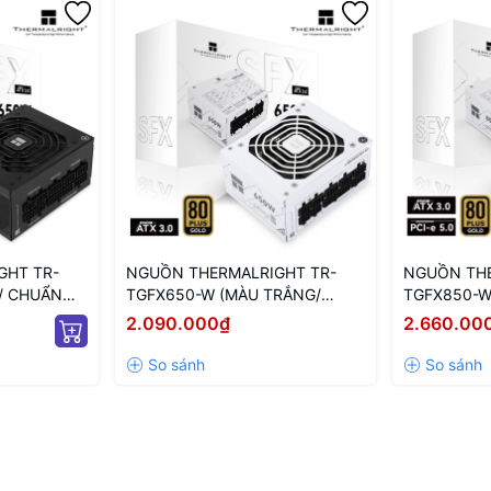
GHT TR-
NGUỒN THERMALRIGHT TR-
NGUỒN THE
/ CHUẨN
TGFX650-W (MÀU TRẮNG/
TGFX850-W
R/ 650W)
CHUẨN SFX/ FULL MODULAR/
CHUẨN SFX
2.090.000₫
2.660.00
650W)
850W)