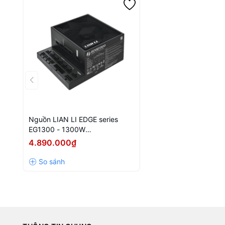
Nguồn LIAN LI EDGE series
EG1300 - 1300W
(ATX3.1/80+Platinum/Full
4.890.000₫
Modular/Màu Đen)