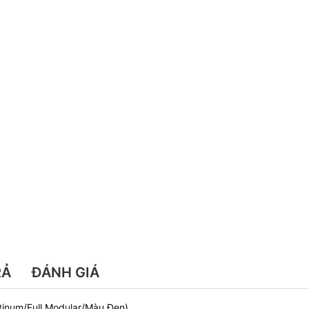
RẢ
ĐÁNH GIÁ
inum/Full Modular/Màu Đen)