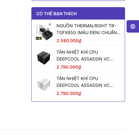
CÓ THỂ BẠN THÍCH
NGUỒN THERMALRIGHT TR-
TGFX850 (MÀU ĐEN/ CHUẨN
SFX/ FULL MODULAR/ 850W)
2.580.000₫
TẢN NHIỆT KHÍ CPU
DEEPCOOL ASSASSIN VC
ELITE (MÀU ĐEN)
2.790.000₫
TẢN NHIỆT KHÍ CPU
DEEPCOOL ASSASSIN VC
ELITE WH WH (MÀU TRẮNG)
2.790.000₫