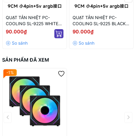
Fan Case LIAN-LI UNI Fan SL
QUẠT TẢN NHIỆT PC-
QUẠT TẢN NHIỆT PC-
INFINITY 120 Triple Black
COOLING SL-9225 WHITE
COOLING SL-9225 BLACK
ARGB (MÀU TRẮNG/ 9CM/
LED ARGB (MÀU ĐEN/ 9CM/
90.000₫
90.000₫
LED TÂM ARGB VÔ CỰC)
LED TÂM VÔ CỰC)
SẢN PHẨM ĐÃ XEM
-1%
Fan Case LIAN-LI UNI Fan SL