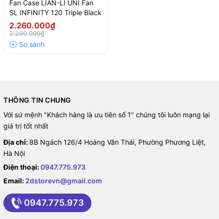
INFINITY 120 Triple Black
Fan Case LIAN-LI UNI Fan
SL INFINITY 120 Triple Black
2.260.000₫
2.290.000₫
THÔNG TIN CHUNG
Với sứ mệnh "Khách hàng là ưu tiên số 1" chúng tôi luôn mạng lại
giá trị tốt nhất
Địa chỉ:
8B Ngách 126/4 Hoàng Văn Thái, Phường Phương Liệt,
Fan Case LIAN-LI UNI Fan SL
Hà Nội
INFINITY 120 Triple Black
Điện thoại:
0947.775.973
Email:
2dstorevn@gmail.com
0947.775.973