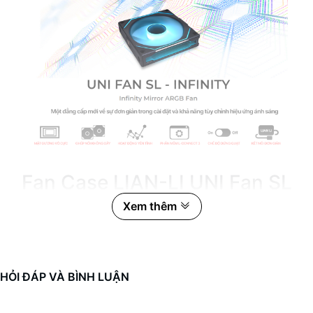
Fan Case LIAN-LI UNI Fan SL
INFINITY 120 Triple Black
Xem thêm
HỎI ĐÁP VÀ BÌNH LUẬN