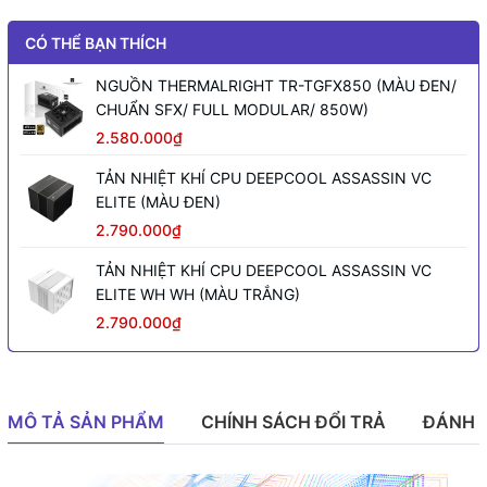
CÓ THỂ BẠN THÍCH
NGUỒN THERMALRIGHT TR-TGFX850 (MÀU ĐEN/
CHUẨN SFX/ FULL MODULAR/ 850W)
2.580.000₫
TẢN NHIỆT KHÍ CPU DEEPCOOL ASSASSIN VC
ELITE (MÀU ĐEN)
2.790.000₫
TẢN NHIỆT KHÍ CPU DEEPCOOL ASSASSIN VC
ELITE WH WH (MÀU TRẮNG)
2.790.000₫
MÔ TẢ SẢN PHẨM
CHÍNH SÁCH ĐỔI TRẢ
ĐÁNH 