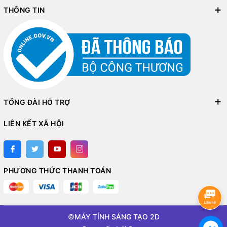
THÔNG TIN
TỔNG ĐÀI HỖ TRỢ
LIÊN KẾT XÃ HỘI
Fan Case LIAN-LI UNI Fan SL
INFINITY 120 Triple Black
PHƯƠNG THỨC THANH TOÁN
©
MÁY TÍNH SÁNG TẠO 2D