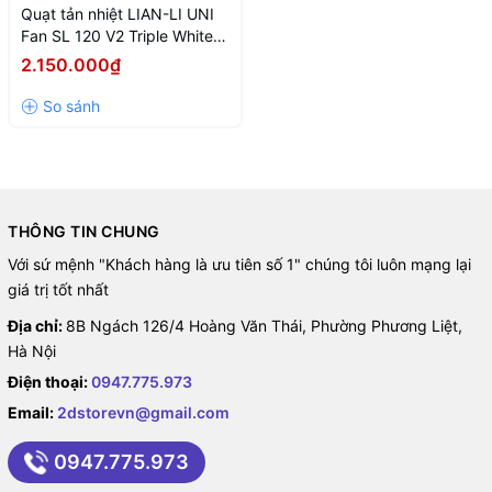
Quạt tản nhiệt LIAN-LI UNI
Fan SL 120 V2 Triple White
(LED ARGB - Fan ghép nối
2.150.000₫
không dây ,điều tốc PWM)
THÔNG TIN CHUNG
Với sứ mệnh "Khách hàng là ưu tiên số 1" chúng tôi luôn mạng lại
giá trị tốt nhất
Fan Case LIAN-LI UNI FAN SL
Địa chỉ:
8B Ngách 126/4 Hoàng Văn Thái, Phường Phương Liệt,
Hà Nội
120 V2 Triple White
Điện thoại:
0947.775.973
Mô-đun cáp được thiết kế để cắm và nằm ngang với khung quạt,
Email:
2dstorevn@gmail.com
không cần thêm không gian cho mô-đun và giảm các vấn đề về
0947.775.973
khoảng trống với phụ kiện bộ tản nhiệt.