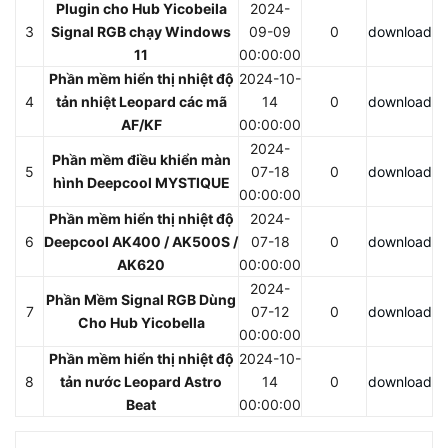
Plugin cho Hub Yicobeila
2024-
3
Signal RGB chạy Windows
09-09
0
download
11
00:00:00
Phần mềm hiển thị nhiệt độ
2024-10-
4
tản nhiệt Leopard các mã
14
0
download
AF/KF
00:00:00
2024-
Phần mềm điều khiển màn
5
07-18
0
download
hình Deepcool MYSTIQUE
00:00:00
Phần mềm hiển thị nhiệt độ
2024-
6
Deepcool AK400 / AK500S /
07-18
0
download
AK620
00:00:00
2024-
Phần Mềm Signal RGB Dùng
7
07-12
0
download
Cho Hub Yicobella
00:00:00
Phần mềm hiển thị nhiệt độ
2024-10-
8
tản nước Leopard Astro
14
0
download
Beat
00:00:00