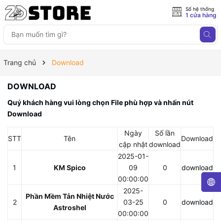
Số hệ thống
1 cửa hàng
Trang chủ
Download
DOWNLOAD
Quý khách hàng vui lòng chọn File phù hợp và nhấn nút
Download
Ngày
Số lần
STT
Tên
Download
cập nhật
download
2025-01-
1
KM Spico
09
0
download
00:00:00
2025-
Phần Mềm Tản Nhiệt Nước
2
03-25
0
download
Astroshel
00:00:00