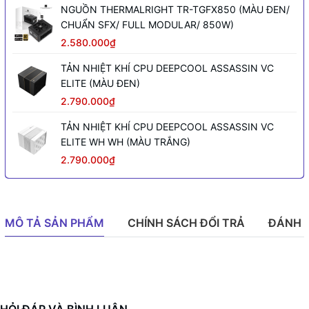
NGUỒN THERMALRIGHT TR-TGFX850 (MÀU ĐEN/
CHUẨN SFX/ FULL MODULAR/ 850W)
2.580.000₫
TẢN NHIỆT KHÍ CPU DEEPCOOL ASSASSIN VC
ELITE (MÀU ĐEN)
2.790.000₫
TẢN NHIỆT KHÍ CPU DEEPCOOL ASSASSIN VC
ELITE WH WH (MÀU TRẮNG)
2.790.000₫
MÔ TẢ SẢN PHẨM
CHÍNH SÁCH ĐỔI TRẢ
ĐÁNH 