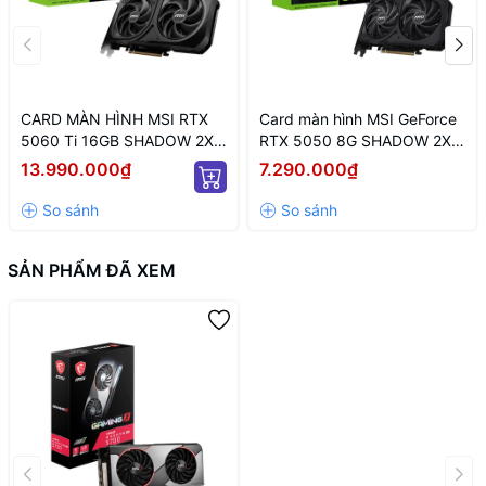
CARD MÀN HÌNH MSI RTX
Card màn hình MSI GeForce
5060 Ti 16GB SHADOW 2X
RTX 5050 8G SHADOW 2X
OC PLUS
OC
13.990.000₫
7.290.000₫
SẢN PHẨM ĐÃ XEM