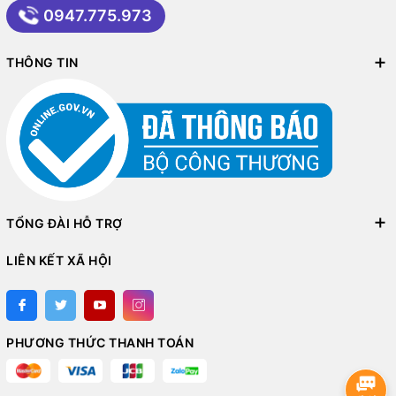
0947.775.973
THÔNG TIN
TỔNG ĐÀI HỖ TRỢ
LIÊN KẾT XÃ HỘI
PHƯƠNG THỨC THANH TOÁN