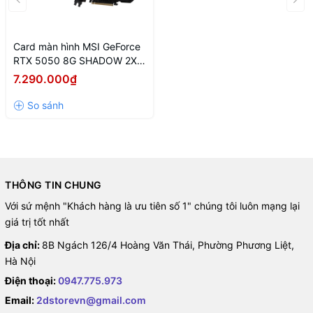
Card màn hình MSI GeForce
RTX 5050 8G SHADOW 2X
OC
7.290.000₫
THÔNG TIN CHUNG
Với sứ mệnh "Khách hàng là ưu tiên số 1" chúng tôi luôn mạng lại
giá trị tốt nhất
Địa chỉ:
8B Ngách 126/4 Hoàng Văn Thái, Phường Phương Liệt,
Hà Nội
Điện thoại:
0947.775.973
Email:
2dstorevn@gmail.com