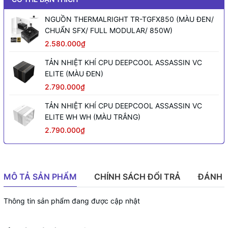
NGUỒN THERMALRIGHT TR-TGFX850 (MÀU ĐEN/
CHUẨN SFX/ FULL MODULAR/ 850W)
2.580.000₫
TẢN NHIỆT KHÍ CPU DEEPCOOL ASSASSIN VC
ELITE (MÀU ĐEN)
2.790.000₫
TẢN NHIỆT KHÍ CPU DEEPCOOL ASSASSIN VC
ELITE WH WH (MÀU TRẮNG)
2.790.000₫
MÔ TẢ SẢN PHẨM
CHÍNH SÁCH ĐỔI TRẢ
ĐÁNH 
Thông tin sản phẩm đang được cập nhật