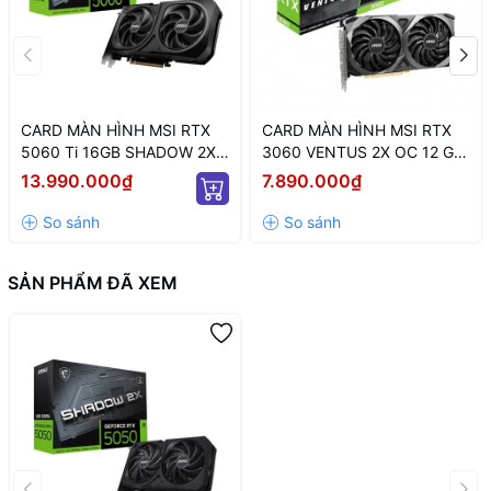
CARD MÀN HÌNH MSI RTX
CARD MÀN HÌNH MSI RTX
5060 Ti 16GB SHADOW 2X
3060 VENTUS 2X OC 12 GB
OC PLUS
(12GB GDDR6, 192-BIT,
13.990.000₫
7.890.000₫
HDMI +DP, 1X8-PIN)
SẢN PHẨM ĐÃ XEM