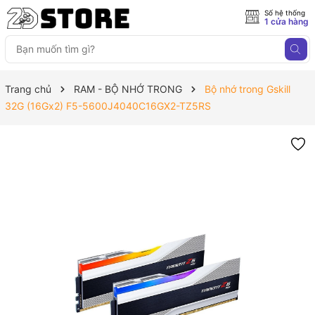
Số hệ thống
1 cửa hàng
Trang chủ
RAM - BỘ NHỚ TRONG
Bộ nhớ trong Gskill
32G (16Gx2) F5-5600J4040C16GX2-TZ5RS