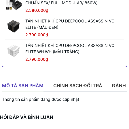
CHUẨN SFX/ FULL MODULAR/ 850W)
2.580.000₫
TẢN NHIỆT KHÍ CPU DEEPCOOL ASSASSIN VC
ELITE (MÀU ĐEN)
2.790.000₫
TẢN NHIỆT KHÍ CPU DEEPCOOL ASSASSIN VC
ELITE WH WH (MÀU TRẮNG)
2.790.000₫
MÔ TẢ SẢN PHẨM
CHÍNH SÁCH ĐỔI TRẢ
ĐÁNH 
Thông tin sản phẩm đang được cập nhật
HỎI ĐÁP VÀ BÌNH LUẬN