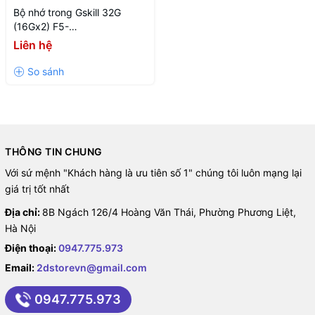
Bộ nhớ trong Gskill 32G
(16Gx2) F5-
5600J4040C16GX2-TZ5RS
Liên hệ
THÔNG TIN CHUNG
Với sứ mệnh "Khách hàng là ưu tiên số 1" chúng tôi luôn mạng lại
giá trị tốt nhất
Địa chỉ:
8B Ngách 126/4 Hoàng Văn Thái, Phường Phương Liệt,
Hà Nội
Điện thoại:
0947.775.973
Email:
2dstorevn@gmail.com
0947.775.973