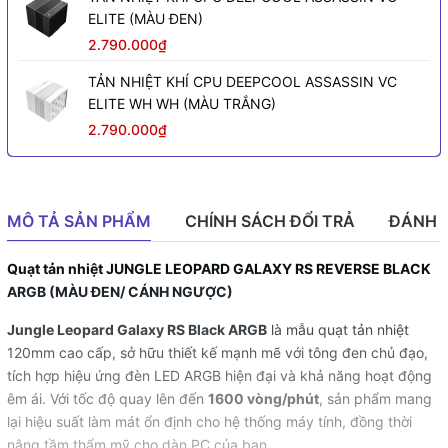
ELITE (MÀU ĐEN)
2.790.000₫
TẢN NHIỆT KHÍ CPU DEEPCOOL ASSASSIN VC
ELITE WH WH (MÀU TRẮNG)
2.790.000₫
MÔ TẢ SẢN PHẨM
CHÍNH SÁCH ĐỔI TRẢ
ĐÁNH 
Quạt tản nhiệt JUNGLE LEOPARD GALAXY RS REVERSE BLACK
ARGB (MÀU ĐEN/ CÁNH NGƯỢC)
Jungle Leopard Galaxy RS Black ARGB
là mẫu quạt tản nhiệt
120mm cao cấp, sở hữu thiết kế mạnh mẽ với tông đen chủ đạo,
tích hợp hiệu ứng đèn LED ARGB hiện đại và khả năng hoạt động
êm ái. Với tốc độ quay lên đến
1600 vòng/phút
, sản phẩm mang
lại hiệu suất làm mát ổn định cho hệ thống máy tính, đồng thời
nâng tầm thẩm mỹ cho dàn PC của bạn.