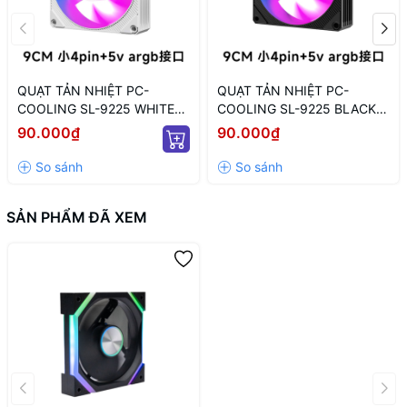
QUẠT TẢN NHIỆT PC-
QUẠT TẢN NHIỆT PC-
COOLING SL-9225 WHITE
COOLING SL-9225 BLACK
ARGB (MÀU TRẮNG/ 9CM/
LED ARGB (MÀU ĐEN/ 9CM/
90.000₫
90.000₫
LED TÂM ARGB VÔ CỰC)
LED TÂM VÔ CỰC)
SẢN PHẨM ĐÃ XEM