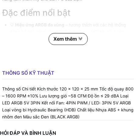
Đặc điểm nổi bật
💡
Hiệu ứng ARGB đa vùng
– tương thích với các hệ thống
đồng bộ ánh sáng như ASUS Aura Sync, MSI Mystic Light,
Xem thêm
ASRock Polychrome, Gigabyte RGB Fusion…
🌪️
Tốc độ quay 800–1600 RPM
– cân bằng giữa hiệu năng
làm mát và độ ồn thấp.
🔇
Vòng bi thủy lực (HDB)
– hoạt động êm ái, độ bền cao,
THÔNG SỐ KỸ THUẬT
giảm thiểu rung lắc khi sử dụng lâu dài.
⚙️
Thiết kế khung cánh Galaxy RS
– tối ưu luồng gió và tăng
Thông số Chi tiết Kích thước 120 x 120 x 25 mm Tốc độ quay 800
hiệu suất tản nhiệt.
– 1600 RPM ±10% Lưu lượng gió ~58 CFM Độ ồn ≤ 29 dBA Loại
LED ARGB 5V 3PIN Kết nối Fan: 4PIN PWM / LED: 3PIN 5V ARGB
🎨
Khung màu đen cao cấp
, phù hợp với nhiều phong cách
Loại vòng bi Hydraulic Bearing (HDB) Chất liệu Nhựa ABS + khung
case – đặc biệt là các bộ máy tông đen hoặc build LED nổi
nhôm đen Màu sắc Đen (BLACK ARGB)
bật.
HỎI ĐÁP VÀ BÌNH LUẬN