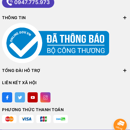
0947.775.973
THÔNG TIN
TỔNG ĐÀI HỖ TRỢ
LIÊN KẾT XÃ HỘI
PHƯƠNG THỨC THANH TOÁN