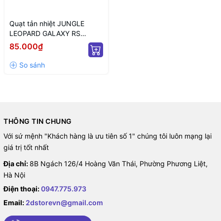
Quạt tản nhiệt JUNGLE
LEOPARD GALAXY RS
REVERSE BLACK ARGB
85.000₫
(MÀU ĐEN/ CÁNH NGƯỢC)
THÔNG TIN CHUNG
Với sứ mệnh "Khách hàng là ưu tiên số 1" chúng tôi luôn mạng lại
giá trị tốt nhất
Địa chỉ:
8B Ngách 126/4 Hoàng Văn Thái, Phường Phương Liệt,
Hà Nội
Điện thoại:
0947.775.973
Email:
2dstorevn@gmail.com