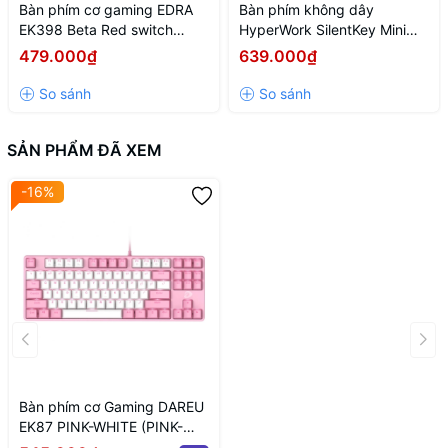
Bàn phím cơ gaming EDRA
Bàn phím không dây
EK398 Beta Red switch
HyperWork SilentKey Mini
(USB/ABS/Led Rainbow)
TS01M - Trắng
479.000₫
639.000₫
SẢN PHẨM ĐÃ XEM
-16%
Bàn phím cơ Gaming DAREU
EK87 PINK-WHITE (PINK-
LED, Blue/ Brown/ Red D