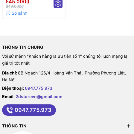
545.000₫
switch)
649.000₫
THÔNG TIN CHUNG
Với sứ mệnh "Khách hàng là ưu tiên số 1" chúng tôi luôn mạng lại
giá trị tốt nhất
Địa chỉ:
8B Ngách 126/4 Hoàng Văn Thái, Phường Phương Liệt,
Hà Nội
Điện thoại:
0947.775.973
Email:
2dstorevn@gmail.com
0947.775.973
THÔNG TIN