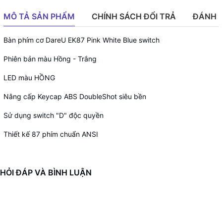
MÔ TẢ SẢN PHẨM
CHÍNH SÁCH ĐỔI TRẢ
ĐÁNH 
Bàn phím cơ DareU EK87 Pink White Blue switch
Phiên bản màu Hồng - Trắng
LED màu HỒNG
Nâng cấp Keycap ABS DoubleShot siêu bền
Sử dụng switch "D" độc quyền
Thiết kế 87 phím chuẩn ANSI
HỎI ĐÁP VÀ BÌNH LUẬN