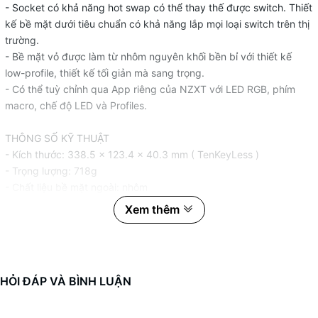
- Socket có khả năng hot swap có thể thay thế được switch. Thiết
kế bề mặt dưới tiêu chuẩn có khả năng lắp mọi loại switch trên thị
trường.
- Bề mặt vỏ được làm từ nhôm nguyên khối bền bỉ với thiết kế
low-profile, thiết kế tối giản mà sang trọng.
- Có thể tuỳ chỉnh qua App riêng của NZXT với LED RGB, phím
macro, chế độ LED và Profiles.
THÔNG SỐ KỸ THUẬT
- Kích thước: 338.5 x 123.4 x 40.3 mm ( TenKeyLess )
- Trọng lượng: 718g
- Chất liệu bề mặt ngoài: nhôm
- Switch: Gateron Linear Red (có hot swap)
Xem thêm
- LED: RGB từng phím
- Anti-ghosting: Có
- Phần mềm: NZXT CAM
- Tương thích: Window 10, Window 11
HỎI ĐÁP VÀ BÌNH LUẬN
#NZXT #FUNCTION #FULLSIZE #BÀN-PHÍM #ĐEN #BLACK
#MINI