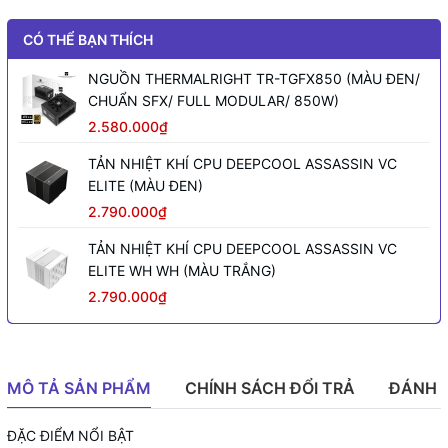
CÓ THỂ BẠN THÍCH
NGUỒN THERMALRIGHT TR-TGFX850 (MÀU ĐEN/
CHUẨN SFX/ FULL MODULAR/ 850W)
2.580.000₫
TẢN NHIỆT KHÍ CPU DEEPCOOL ASSASSIN VC
ELITE (MÀU ĐEN)
2.790.000₫
TẢN NHIỆT KHÍ CPU DEEPCOOL ASSASSIN VC
ELITE WH WH (MÀU TRẮNG)
2.790.000₫
MÔ TẢ SẢN PHẨM
CHÍNH SÁCH ĐỔI TRẢ
ĐÁNH 
ĐẶC ĐIỂM NỔI BẬT