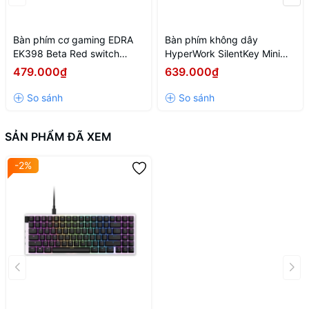
Bàn phím cơ gaming EDRA
Bàn phím không dây
EK398 Beta Red switch
HyperWork SilentKey Mini
(USB/ABS/Led Rainbow)
TS01M - Trắng
479.000₫
639.000₫
SẢN PHẨM ĐÃ XEM
-2%