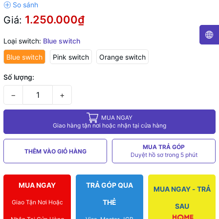
1.250.000₫
Giá:
Loại switch:
Blue switch
Blue switch
Pink switch
Orange switch
Số lượng:
−
+
MUA NGAY
Giao hàng tận nơi hoặc nhận tại cửa hàng
MUA TRẢ GÓP
THÊM VÀO GIỎ HÀNG
Duyệt hồ sơ trong 5 phút
MUA NGAY
TRẢ GÓP QUA
MUA NGAY - TRẢ
THẺ
Giao Tận Nơi Hoặc
SAU