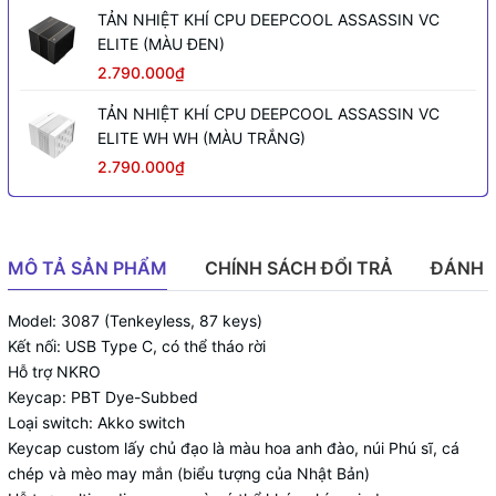
TẢN NHIỆT KHÍ CPU DEEPCOOL ASSASSIN VC
ELITE (MÀU ĐEN)
2.790.000₫
TẢN NHIỆT KHÍ CPU DEEPCOOL ASSASSIN VC
ELITE WH WH (MÀU TRẮNG)
2.790.000₫
MÔ TẢ SẢN PHẨM
CHÍNH SÁCH ĐỔI TRẢ
ĐÁNH 
Model: 3087 (Tenkeyless, 87 keys)
Kết nối: USB Type C, có thể tháo rời
Hỗ trợ NKRO
Keycap: PBT Dye-Subbed
Loại switch: Akko switch
Keycap custom lấy chủ đạo là màu hoa anh đào, núi Phú sĩ, cá
chép và mèo may mắn (biểu tượng của Nhật Bản)