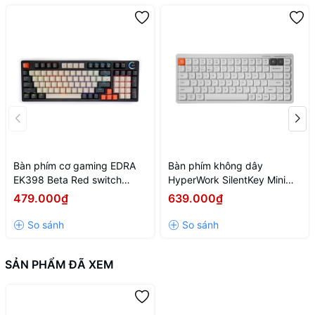
Bàn phím cơ gaming EDRA
Bàn phím không dây
EK398 Beta Red switch
HyperWork SilentKey Mini
(USB/ABS/Led Rainbow)
TS01M - Trắng
479.000₫
639.000₫
SẢN PHẨM ĐÃ XEM