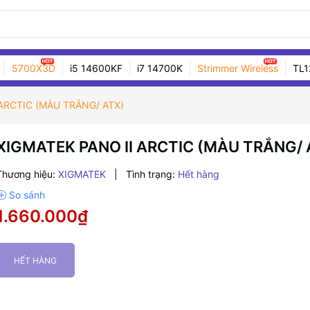
5700X3D
i5 14600KF
i7 14700K
Strimmer Wireless
TL1
 ARCTIC (MÀU TRẮNG/ ATX)
XIGMATEK PANO II ARCTIC (MÀU TRẮNG/ 
Thương hiệu:
XIGMATEK
|
Tình trạng:
Hết hàng
1.660.000₫
HẾT HÀNG