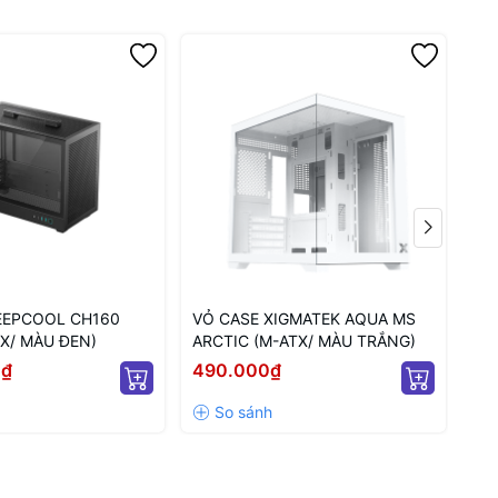
EEPCOOL CH160
VỎ CASE XIGMATEK AQUA MS
VỎ
X/ MÀU ĐEN)
ARCTIC (M-ATX/ MÀU TRẮNG)
(M
0₫
490.000₫
42