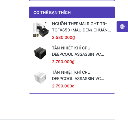
CÓ THỂ BẠN THÍCH
NGUỒN THERMALRIGHT TR-
TGFX850 (MÀU ĐEN/ CHUẨN
SFX/ FULL MODULAR/ 850W)
2.580.000₫
TẢN NHIỆT KHÍ CPU
DEEPCOOL ASSASSIN VC
ELITE (MÀU ĐEN)
2.790.000₫
TẢN NHIỆT KHÍ CPU
DEEPCOOL ASSASSIN VC
ELITE WH WH (MÀU TRẮNG)
2.790.000₫