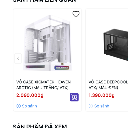
VỎ CASE XIGMATEK HEAVEN
VỎ CASE DEEPCOOL
ARCTIC (MÀU TRẮNG/ ATX)
ATX/ MÀU ĐEN)
2.090.000₫
1.390.000₫
SẢN PHẨM ĐÃ XEM