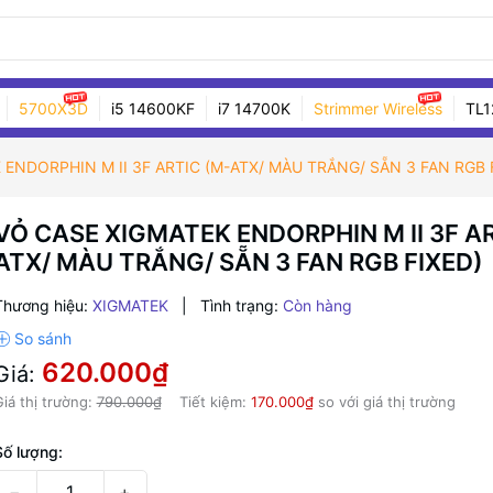
5700X3D
i5 14600KF
i7 14700K
Strimmer Wireless
TL1
ENDORPHIN M II 3F ARTIC (M-ATX/ MÀU TRẮNG/ SẴN 3 FAN RGB 
VỎ CASE XIGMATEK ENDORPHIN M II 3F AR
ATX/ MÀU TRẮNG/ SẴN 3 FAN RGB FIXED)
Thương hiệu:
XIGMATEK
|
Tình trạng:
Còn hàng
620.000₫
Giá:
iá thị trường:
790.000₫
Tiết kiệm:
170.000₫
so với giá thị trường
Số lượng:
−
+