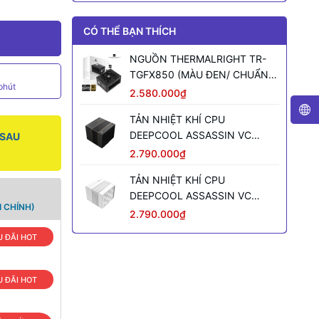
CÓ THỂ BẠN THÍCH
NGUỒN THERMALRIGHT TR-
TGFX850 (MÀU ĐEN/ CHUẨN
phút
SFX/ FULL MODULAR/ 850W)
2.580.000₫
TẢN NHIỆT KHÍ CPU
DEEPCOOL ASSASSIN VC
 SAU
ELITE (MÀU ĐEN)
2.790.000₫
TẢN NHIỆT KHÍ CPU
DEEPCOOL ASSASSIN VC
 CHÍNH)
ELITE WH WH (MÀU TRẮNG)
2.790.000₫
 ĐÃI HOT
 ĐÃI HOT