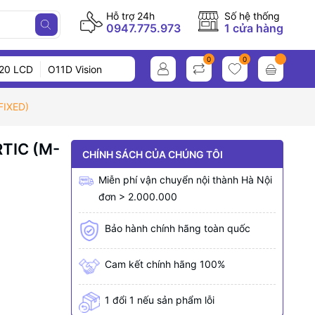
Hỗ trợ 24h
Số hệ thống
0947.775.973
1 cửa hàng
0
0
20 LCD
O11D Vision
FIXED)
TIC (M-
CHÍNH SÁCH CỦA CHÚNG TÔI
Miễn phí vận chuyển nội thành Hà Nội
đơn > 2.000.000
Bảo hành chính hãng toàn quốc
Cam kết chính hãng 100%
1 đổi 1 nếu sản phẩm lỗi