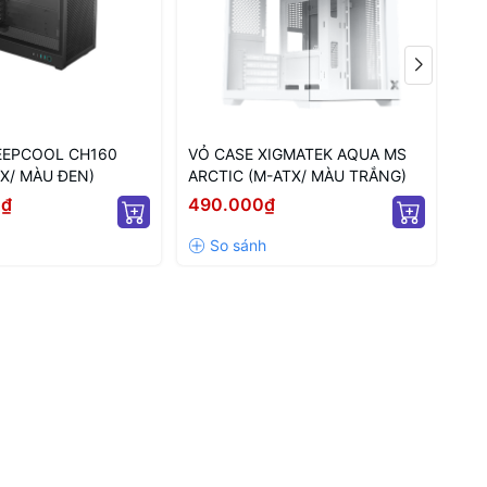
EEPCOOL CH160
VỎ CASE XIGMATEK AQUA MS
VỎ
X/ MÀU ĐEN)
ARCTIC (M-ATX/ MÀU TRẮNG)
(M
0₫
490.000₫
42