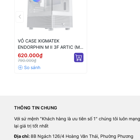
VỎ CASE XIGMATEK
ENDORPHIN M II 3F ARTIC (M-
ATX/ MÀU TRẮNG/ SẴN 3 FAN
620.000₫
RGB FIXED)
790.000₫
THÔNG TIN CHUNG
Với sứ mệnh "Khách hàng là ưu tiên số 1" chúng tôi luôn mạn
lại giá trị tốt nhất
Địa chỉ:
8B Ngách 126/4 Hoàng Văn Thái, Phường Phương