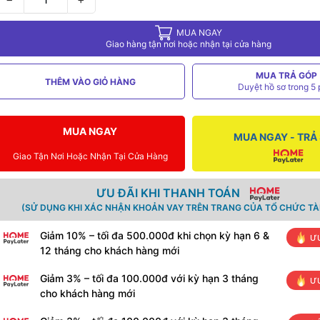
MUA NGAY
Giao hàng tận nơi hoặc nhận tại cửa hàng
MUA TRẢ GÓP
THÊM VÀO GIỎ HÀNG
Duyệt hồ sơ trong 5 
MUA NGAY
MUA NGAY - TRẢ
Giao Tận Nơi Hoặc Nhận Tại Cửa Hàng
ƯU ĐÃI KHI THANH TOÁN
(SỬ DỤNG KHI XÁC NHẬN KHOẢN VAY TRÊN TRANG CỦA TỔ CHỨC TÀI
Giảm 10% – tối đa 500.000đ khi chọn kỳ hạn 6 &
ƯU
12 tháng cho khách hàng mới
Giảm 3% – tối đa 100.000đ với kỳ hạn 3 tháng
ƯU
cho khách hàng mới