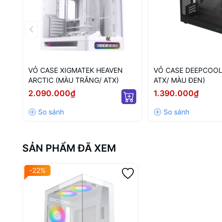
VỎ CASE XIGMATEK HEAVEN
VỎ CASE DEEPCOOL
ARCTIC (MÀU TRẮNG/ ATX)
ATX/ MÀU ĐEN)
2.090.000₫
1.390.000₫
SẢN PHẨM ĐÃ XEM
-22%