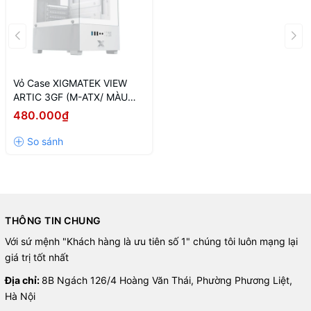
Vỏ Case XIGMATEK VIEW
ARTIC 3GF (M-ATX/ MÀU
TRẮNG)
480.000₫
THÔNG TIN CHUNG
Với sứ mệnh "Khách hàng là ưu tiên số 1" chúng tôi luôn mạng lại
giá trị tốt nhất
Địa chỉ:
8B Ngách 126/4 Hoàng Văn Thái, Phường Phương Liệt,
Hà Nội