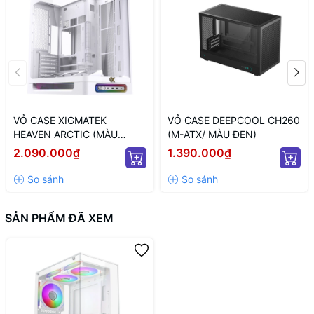
VỎ CASE XIGMATEK
VỎ CASE DEEPCOOL CH260
HEAVEN ARCTIC (MÀU
(M-ATX/ MÀU ĐEN)
TRẮNG/ ATX)
2.090.000₫
1.390.000₫
SẢN PHẨM ĐÃ XEM