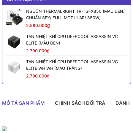
NGUỒN THERMALRIGHT TR-TGFX850 (MÀU ĐEN/
CHUẨN SFX/ FULL MODULAR/ 850W)
2.580.000₫
TẢN NHIỆT KHÍ CPU DEEPCOOL ASSASSIN VC
ELITE (MÀU ĐEN)
2.790.000₫
TẢN NHIỆT KHÍ CPU DEEPCOOL ASSASSIN VC
ELITE WH WH (MÀU TRẮNG)
2.790.000₫
MÔ TẢ SẢN PHẨM
CHÍNH SÁCH ĐỔI TRẢ
ĐÁNH 