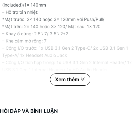
(included)/1x 140mm
– Hỗ trợ tản nhiệt:
*Mặt trước: 2x 140 hoặc 3x 120mm với Push/Pull/
*Mặt trên: 2x 140 hoặc 3x 120/ Mặt sau: 1x 120
– Khay ổ cứng: 2.5”: 7/ 3.5”: 2+2
– Khe cắm mở rộng: 7
– Cổng I/O trước: 1x USB 3.1 Gen 2 Type-C/ 2x USB 3.1 Gen 1
Type-A/ 1x Headset Audio Jack
– Cổng I/O tích hợp trong: 1x USB 3.1 Gen 2 Internal Header/ 1x
USB 3.1 Gen 1 Internal Header/ 1x HD Audio Header
– Mainboad hỗ trợ: Mini-ITX, MicroATX, ATX and EATX
Xem thêm
– Trọng lượng: 12.1 kg
– Chất liệu: Thép SGCC, kính cường lực
– Kích thước: W: 230mm x H: 516mm x D: 494mm
HỎI ĐÁP VÀ BÌNH LUẬN