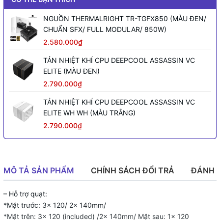
NGUỒN THERMALRIGHT TR-TGFX850 (MÀU ĐEN/
CHUẨN SFX/ FULL MODULAR/ 850W)
2.580.000₫
TẢN NHIỆT KHÍ CPU DEEPCOOL ASSASSIN VC
ELITE (MÀU ĐEN)
2.790.000₫
TẢN NHIỆT KHÍ CPU DEEPCOOL ASSASSIN VC
ELITE WH WH (MÀU TRẮNG)
2.790.000₫
MÔ TẢ SẢN PHẨM
CHÍNH SÁCH ĐỔI TRẢ
ĐÁNH 
– Hỗ trợ quạt:
*Mặt trước: 3x 120/ 2x 140mm/
*Mặt trên: 3x 120 (included) /2x 140mm/ Mặt sau: 1x 120