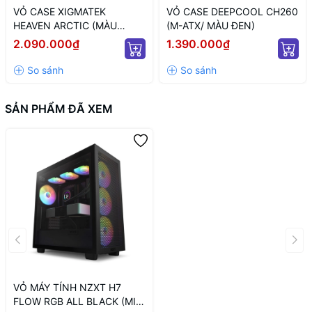
VỎ CASE XIGMATEK
VỎ CASE DEEPCOOL CH260
HEAVEN ARCTIC (MÀU
(M-ATX/ MÀU ĐEN)
TRẮNG/ ATX)
2.090.000₫
1.390.000₫
SẢN PHẨM ĐÃ XEM
VỎ MÁY TÍNH NZXT H7
FLOW RGB ALL BLACK (MID