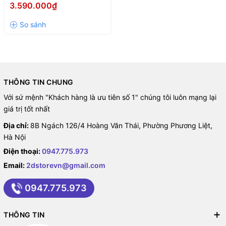
TOWER/MÀU ĐEN)
3.590.000₫
THÔNG TIN CHUNG
Với sứ mệnh "Khách hàng là ưu tiên số 1" chúng tôi luôn mạng lại
giá trị tốt nhất
Địa chỉ:
8B Ngách 126/4 Hoàng Văn Thái, Phường Phương Liệt,
Hà Nội
Điện thoại:
0947.775.973
Email:
2dstorevn@gmail.com
0947.775.973
THÔNG TIN