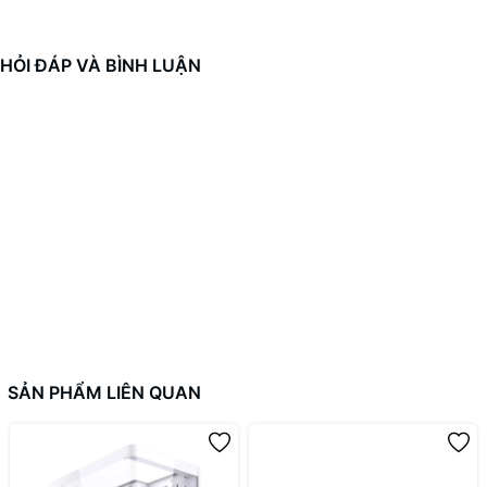
- Hỗ trợ độ dày RAD phía trên: 30mm
- Quản lý cáp: 18-22mm
HỎI ĐÁP VÀ BÌNH LUẬN
CỔNG I / O TRƯỚC
- USB 3.2 Thế hệ 1 Loại A: 2
- USB 3.2 Thế hệ 2 Loại C: 1
- Giắc cắm âm thanh tai nghe: 1
MỞ RỘNG
- Tiêu chuẩn: 7
- Dọc: 0
KHOANG Ổ ĐĨA
- 2,5 ": 4 + 2
- 3,5 ": 2
SẢN PHẨM LIÊN QUAN
HỖ TRỢ QUẠT
- Mặt trước: 3 x 120mm / 3 x 140mm
- Trên nóc: 3 x 120mm / 2 x 140mm