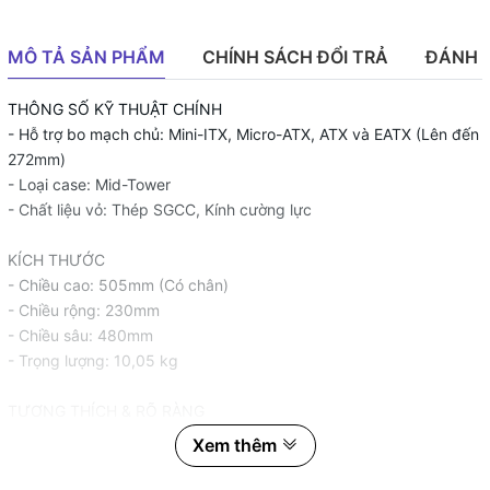
MÔ TẢ SẢN PHẨM
CHÍNH SÁCH ĐỔI TRẢ
ĐÁNH 
THÔNG SỐ KỸ THUẬT CHÍNH
- Hỗ trợ bo mạch chủ: Mini-ITX, Micro-ATX, ATX và EATX (Lên đến
272mm)
- Loại case: Mid-Tower
- Chất liệu vỏ: Thép SGCC, Kính cường lực
KÍCH THƯỚC
- Chiều cao: 505mm (Có chân)
- Chiều rộng: 230mm
- Chiều sâu: 480mm
- Trọng lượng: 10,05 kg
TƯƠNG THÍCH & RÕ RÀNG
- Hỗ trợ CPU cao tối đa: Lên đến 185mm
Xem thêm
- Hỗ trợ GPU tối đa: Lên đến 400mm
- Hỗ trợ độ dày RAD mặt trước: 60mm