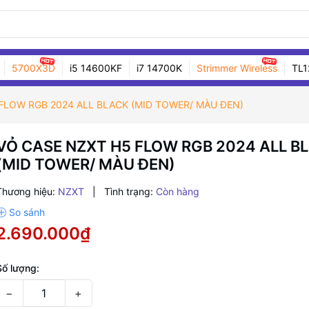
5700X3D
i5 14600KF
i7 14700K
Strimmer Wireless
TL1
FLOW RGB 2024 ALL BLACK (MID TOWER/ MÀU ĐEN)
VỎ CASE NZXT H5 FLOW RGB 2024 ALL B
(MID TOWER/ MÀU ĐEN)
Thương hiệu:
NZXT
|
Tình trạng:
Còn hàng
2.690.000₫
Số lượng:
−
+