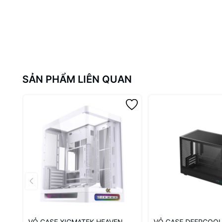
SẢN PHẨM LIÊN QUAN
VỎ CASE XIGMATEK HEAVEN
VỎ CASE DEEPCOOL