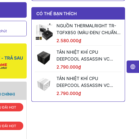
CÓ THỂ BẠN THÍCH
NGUỒN THERMALRIGHT TR-
phút
TGFX850 (MÀU ĐEN/ CHUẨN
SFX/ FULL MODULAR/ 850W)
2.580.000₫
TẢN NHIỆT KHÍ CPU
- TRẢ SAU
DEEPCOOL ASSASSIN VC
ELITE (MÀU ĐEN)
2.790.000₫
TẢN NHIỆT KHÍ CPU
DEEPCOOL ASSASSIN VC
ELITE WH WH (MÀU TRẮNG)
2.790.000₫
 CHÍNH)
 ĐÃI HOT
 ĐÃI HOT