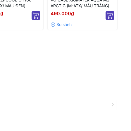
X/ MÀU ĐEN)
ARCTIC (M-ATX/ MÀU TRẮNG)
(M
0₫
490.000₫
42