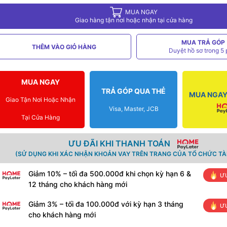
MUA NGAY
Giao hàng tận nơi hoặc nhận tại cửa hàng
MUA TRẢ GÓP
THÊM VÀO GIỎ HÀNG
Duyệt hồ sơ trong 5 
MUA NGAY
TRẢ GÓP QUA THẺ
MUA NGAY 
Giao Tận Nơi Hoặc Nhận
Visa, Master, JCB
Tại Cửa Hàng
ƯU ĐÃI KHI THANH TOÁN
(SỬ DỤNG KHI XÁC NHẬN KHOẢN VAY TRÊN TRANG CỦA TỔ CHỨC TÀI
Giảm 10% – tối đa 500.000đ khi chọn kỳ hạn 6 &
ƯU
12 tháng cho khách hàng mới
Giảm 3% – tối đa 100.000đ với kỳ hạn 3 tháng
ƯU
cho khách hàng mới