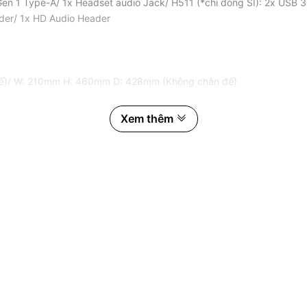
Gen 1 Type-A/ 1x Headset audio Jack/ H511 (*chỉ dòng SI): 2x USB 3
ader/ 1x HD Audio Header
đế)/ W: 210mm H: 460mm D: 428mm (Không chân đế)
Xem thêm