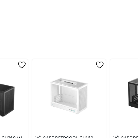
 CH260 (M-
VỎ CASE DEEPCOOL CH160
VỎ CASE D