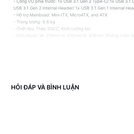
- Cổng I/O phía trước: 1x USB 3.1 Gen 2 Type-C/ 1x USB 3.1 
USB 3.1 Gen 2 Internal Header/ 1x USB 3.1 Gen 1 Internal He
- Hỗ trợ Mainboad: Mini-ITX, MicroATX, and ATX
- Trọng lượng: 6.6 kg
- Chất liệu: Thép SGCC, Kính cường lực
- Kích thước: W: 210mm H: 435mm D: 428mm (Không chân 
---------------------------
2D Store
Điện thoại : 094.777.5973
Fanpage: https://www.facebook.com/2DStore.vn/
#H510 #NZXT #BLACK #CASE #VỎ #ĐEN
HỎI ĐÁP VÀ BÌNH LUẬN