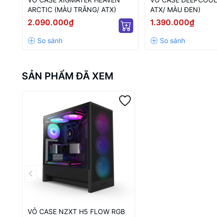
ARCTIC (MÀU TRẮNG/ ATX)
ATX/ MÀU ĐEN)
2.090.000₫
1.390.000₫
SẢN PHẨM ĐÃ XEM
VỎ CASE NZXT H5 FLOW RGB