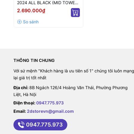
2024 ALL BLACK (MID TOWER/
MÀU ĐEN)
2.690.000₫
THÔNG TIN CHUNG
Với sứ mệnh "Khách hàng là ưu tiên số 1" chúng tôi luôn mạn
lại giá trị tốt nhất
Địa chỉ:
8B Ngách 126/4 Hoàng Văn Thái, Phường Phương
Liệt, Hà Nội
Điện thoại:
0947.775.973
Email:
2dstorevn@gmail.com
0947.775.973