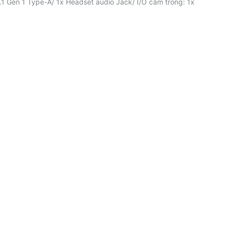
.1 Gen 1 Type-A/ 1x Headset audio Jack/ I/O cắm trong: 1x