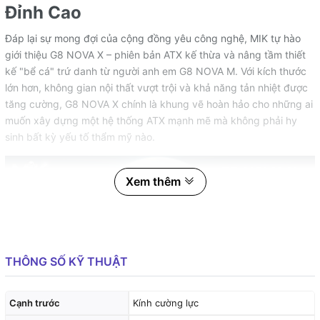
Đỉnh Cao
Đáp lại sự mong đợi của cộng đồng yêu công nghệ, MIK tự hào
giới thiệu G8 NOVA X – phiên bản ATX kế thừa và nâng tầm thiết
kế "bể cá" trứ danh từ người anh em G8 NOVA M. Với kích thước
lớn hơn, không gian nội thất vượt trội và khả năng tản nhiệt được
tăng cường, G8 NOVA X chính là khung vẽ hoàn hảo cho những ai
muốn xây dựng một hệ thống ATX mạnh mẽ mà không phải hy
sinh bất kỳ yếu tố thẩm mỹ nào.
Xem thêm
THÔNG SỐ KỸ THUẬT
Cạnh trước
Kính cường lực