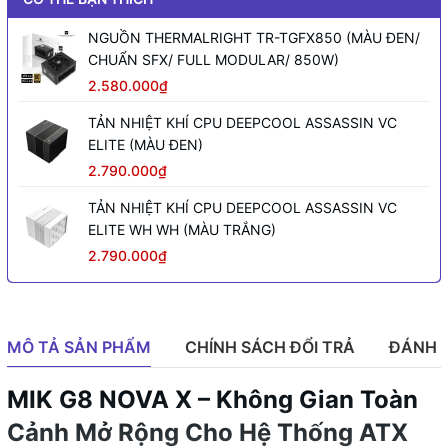
NGUỒN THERMALRIGHT TR-TGFX850 (MÀU ĐEN/
CHUẨN SFX/ FULL MODULAR/ 850W)
2.580.000₫
TẢN NHIỆT KHÍ CPU DEEPCOOL ASSASSIN VC
ELITE (MÀU ĐEN)
2.790.000₫
TẢN NHIỆT KHÍ CPU DEEPCOOL ASSASSIN VC
ELITE WH WH (MÀU TRẮNG)
2.790.000₫
MÔ TẢ SẢN PHẨM
CHÍNH SÁCH ĐỔI TRẢ
ĐÁNH 
MIK G8 NOVA X – Không Gian Toàn
Cảnh Mở Rộng Cho Hệ Thống ATX