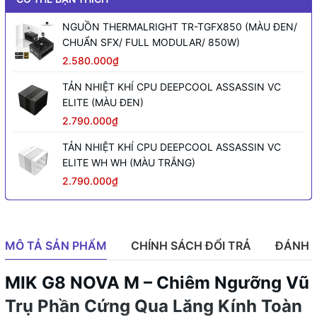
NGUỒN THERMALRIGHT TR-TGFX850 (MÀU ĐEN/
CHUẨN SFX/ FULL MODULAR/ 850W)
2.580.000₫
TẢN NHIỆT KHÍ CPU DEEPCOOL ASSASSIN VC
ELITE (MÀU ĐEN)
2.790.000₫
TẢN NHIỆT KHÍ CPU DEEPCOOL ASSASSIN VC
ELITE WH WH (MÀU TRẮNG)
2.790.000₫
MÔ TẢ SẢN PHẨM
CHÍNH SÁCH ĐỔI TRẢ
ĐÁNH 
MIK G8 NOVA M – Chiêm Ngưỡng Vũ
Trụ Phần Cứng Qua Lăng Kính Toàn