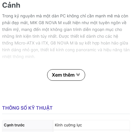
Cảnh
Trong kỷ nguyên mà một dàn PC không chỉ cần mạnh mẽ mà còn
phải đẹp mắt, MIK G8 NOVA M xuất hiện như một tuyên ngôn về
thẩm mỹ, mang đến một không gian trình diễn ngoạn mục cho
những linh kiện tinh túy nhất. Được thiết kế dành cho các hệ
thống Micro-ATX và ITX, G8 NOVA M là sự kết hợp hoàn hảo giữa
hình dáng nhỏ gọn, thiết kế kính cong panoramic và hiệu năng tản
nhiệt thông minh.
Xem thêm
Thiết Kế "Bể Cá" Ba Mặt Kính – Phá Vỡ Mọi Giới Hạn
Điểm nhấn đắt giá và tạo nên sự khác biệt cho MIK G8 NOVA M
chính là cấu trúc ba mặt kính cường lực ở mặt trước, mặt hông và
cả mặt trên. Thiết kế này tạo ra một góc nhìn toàn cảnh liền mạch,
THÔNG SỐ KỸ THUẬT
xóa nhòa ranh giới giữa không gian bên trong và bên ngoài, biến
bộ máy của bạn thành một "bể cá công nghệ" thực thụ. Mọi chi
tiết, từ chiếc tản nhiệt CPU lấp lánh, dải LED RGB trên RAM cho
Cạnh trước
Kính cường lực
đến card đồ họa mạnh mẽ, đều được phô diễn một cách trọn vẹn