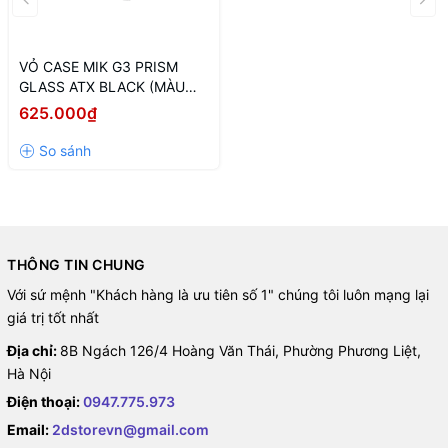
VỎ CASE MIK G3 PRISM
GLASS ATX BLACK (MÀU
ĐEN/ ATX)
625.000₫
THÔNG TIN CHUNG
Với sứ mệnh "Khách hàng là ưu tiên số 1" chúng tôi luôn mạng lại
giá trị tốt nhất
Địa chỉ:
8B Ngách 126/4 Hoàng Văn Thái, Phường Phương Liệt,
Hà Nội
Điện thoại:
0947.775.973
Email:
2dstorevn@gmail.com