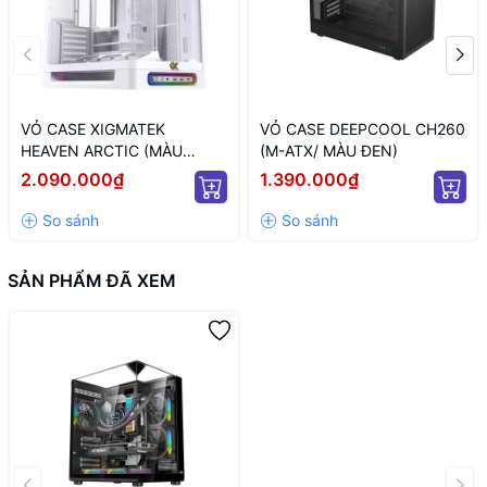
VỎ CASE XIGMATEK
VỎ CASE DEEPCOOL CH260
HEAVEN ARCTIC (MÀU
(M-ATX/ MÀU ĐEN)
TRẮNG/ ATX)
2.090.000₫
1.390.000₫
SẢN PHẨM ĐÃ XEM