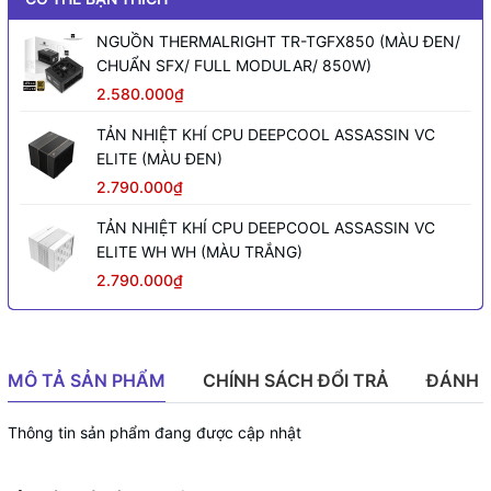
NGUỒN THERMALRIGHT TR-TGFX850 (MÀU ĐEN/
CHUẨN SFX/ FULL MODULAR/ 850W)
2.580.000₫
TẢN NHIỆT KHÍ CPU DEEPCOOL ASSASSIN VC
ELITE (MÀU ĐEN)
2.790.000₫
TẢN NHIỆT KHÍ CPU DEEPCOOL ASSASSIN VC
ELITE WH WH (MÀU TRẮNG)
2.790.000₫
MÔ TẢ SẢN PHẨM
CHÍNH SÁCH ĐỔI TRẢ
ĐÁNH 
Thông tin sản phẩm đang được cập nhật