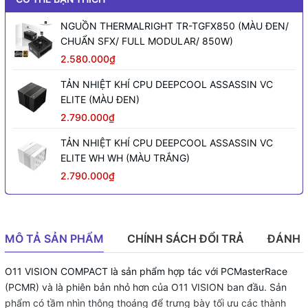
NGUỒN THERMALRIGHT TR-TGFX850 (MÀU ĐEN/
CHUẨN SFX/ FULL MODULAR/ 850W)
2.580.000₫
TẢN NHIỆT KHÍ CPU DEEPCOOL ASSASSIN VC
ELITE (MÀU ĐEN)
2.790.000₫
TẢN NHIỆT KHÍ CPU DEEPCOOL ASSASSIN VC
ELITE WH WH (MÀU TRẮNG)
2.790.000₫
MÔ TẢ SẢN PHẨM
CHÍNH SÁCH ĐỔI TRẢ
ĐÁNH 
O11 VISION COMPACT là sản phẩm hợp tác với PCMasterRace
(PCMR) và là phiên bản nhỏ hơn của O11 VISION ban đầu. Sản
phẩm có tầm nhìn thông thoáng để trưng bày tối ưu các thành