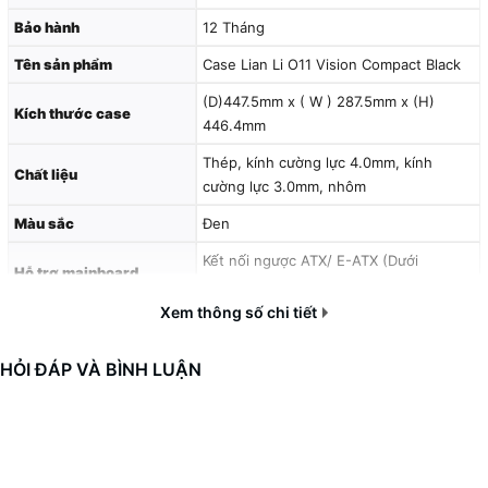
Vỏ case Lian Li O11D VISION
Bảo hành
12 Tháng
Black (EATX/Full Tower/Màu
Tên sản phẩm
Case Lian Li O11 Vision Compact Black
(D)447.5mm x ( W ) 287.5mm x (H)
Đen)
Kích thước case
446.4mm
Thép, kính cường lực 4.0mm, kính
Chất liệu
cường lực 3.0mm, nhôm
Màu sắc
Đen
Kết nối ngược ATX/ E-ATX (Dưới
Hỗ trợ mainboard
280mm) / ATX / Micro-ATX / Mini-ITX
Xem thông số chi tiết
7
Khe mở rộng
HỎI ĐÁP VÀ BÌNH LUẬN
Phía sau khay MB: 2 x 2,5″ SSD Lồng ổ
Ổ đĩa
cứng: 2 x 3,5″ HDD hoặc 2,5″ SSD
Chiều dài GPU
408mm (tối đa)
Chiều cao CPU
164mm (tối đa)