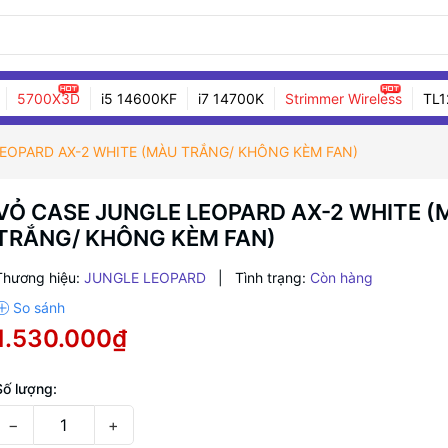
5700X3D
i5 14600KF
i7 14700K
Strimmer Wireless
TL1
EOPARD AX-2 WHITE (MÀU TRẮNG/ KHÔNG KÈM FAN)
VỎ CASE JUNGLE LEOPARD AX-2 WHITE (
TRẮNG/ KHÔNG KÈM FAN)
Thương hiệu:
JUNGLE LEOPARD
|
Tình trạng:
Còn hàng
1.530.000₫
Số lượng:
−
+