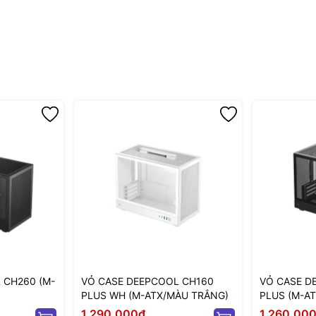
 CH260 (M-
VỎ CASE DEEPCOOL CH160
VỎ CASE D
PLUS WH (M-ATX/MÀU TRẮNG)
PLUS (M-AT
1.290.000₫
1.260.00