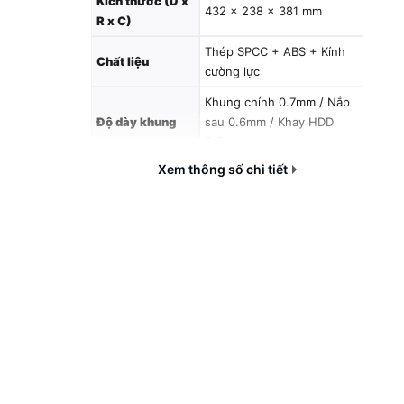
Kích thước (D x
432 × 238 × 381 mm
R x C)
Thép SPCC + ABS + Kính
Chất liệu
cường lực
Khung chính 0.7mm / Nắp
Độ dày khung
sau 0.6mm / Khay HDD
0.6mm
Xem thông số chi tiết
Khe mở rộng
7 khe PCIe
USB 2.0 ×1, USB 3.0 ×1,
Cổng I/O trước
HD Audio ×1
Khay ổ cứng
2
3.5”
Khay ổ cứng
3
2.5”
Khoang đi dây
≤ 35 mm
Lưới lọc bụi
Trên và dưới case