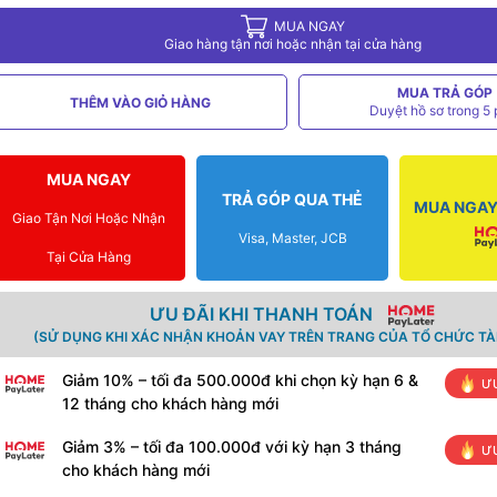
MUA NGAY
Giao hàng tận nơi hoặc nhận tại cửa hàng
MUA TRẢ GÓP
THÊM VÀO GIỎ HÀNG
Duyệt hồ sơ trong 5 
MUA NGAY
TRẢ GÓP QUA THẺ
MUA NGAY 
Giao Tận Nơi Hoặc Nhận
Visa, Master, JCB
Tại Cửa Hàng
ƯU ĐÃI KHI THANH TOÁN
(SỬ DỤNG KHI XÁC NHẬN KHOẢN VAY TRÊN TRANG CỦA TỔ CHỨC TÀI
Giảm 10% – tối đa 500.000đ khi chọn kỳ hạn 6 &
ƯU
12 tháng cho khách hàng mới
Giảm 3% – tối đa 100.000đ với kỳ hạn 3 tháng
ƯU
cho khách hàng mới