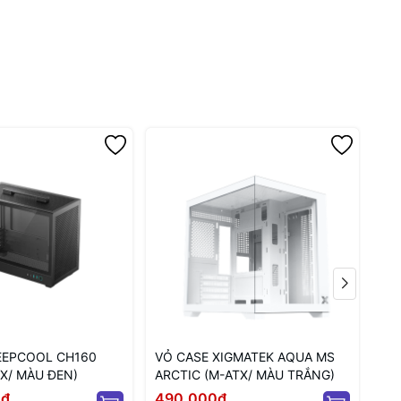
Trọng lượng tịnh
5.25 kg
Trọng lượng
6.5 kg
đóng gói
EEPCOOL CH160
VỎ CASE XIGMATEK AQUA MS
VỎ
X/ MÀU ĐEN)
ARCTIC (M-ATX/ MÀU TRẮNG)
(M
0₫
490.000₫
42