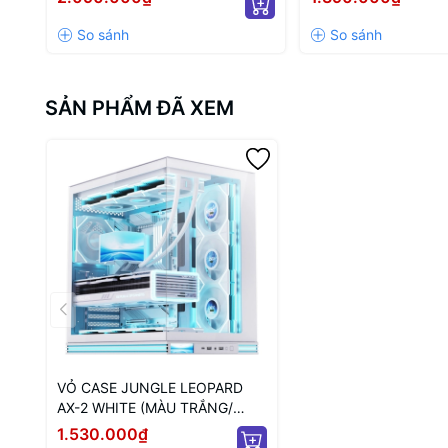
SẢN PHẨM ĐÃ XEM
VỎ CASE JUNGLE LEOPARD
AX-2 WHITE (MÀU TRẮNG/
KHÔNG KÈM FAN)
1.530.000₫