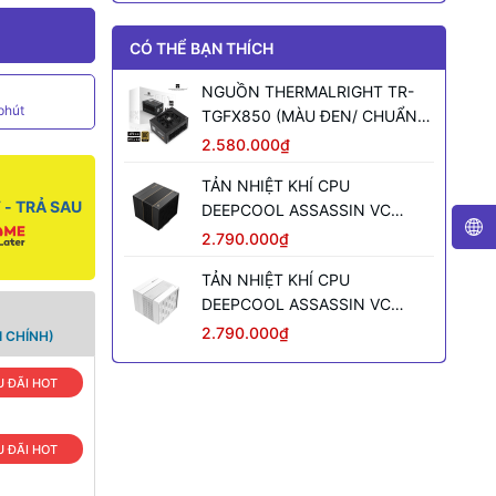
CÓ THỂ BẠN THÍCH
NGUỒN THERMALRIGHT TR-
phút
TGFX850 (MÀU ĐEN/ CHUẨN
SFX/ FULL MODULAR/ 850W)
2.580.000₫
TẢN NHIỆT KHÍ CPU
- TRẢ SAU
DEEPCOOL ASSASSIN VC
ELITE (MÀU ĐEN)
2.790.000₫
TẢN NHIỆT KHÍ CPU
DEEPCOOL ASSASSIN VC
ELITE WH WH (MÀU TRẮNG)
2.790.000₫
 CHÍNH)
 ĐÃI HOT
 ĐÃI HOT