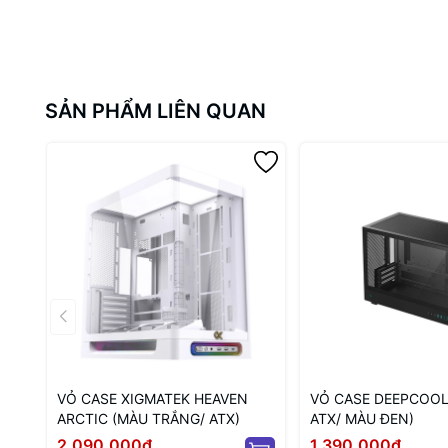
SẢN PHẨM LIÊN QUAN
VỎ CASE XIGMATEK HEAVEN
VỎ CASE DEEPCOOL
ARCTIC (MÀU TRẮNG/ ATX)
ATX/ MÀU ĐEN)
2.090.000₫
1.390.000₫