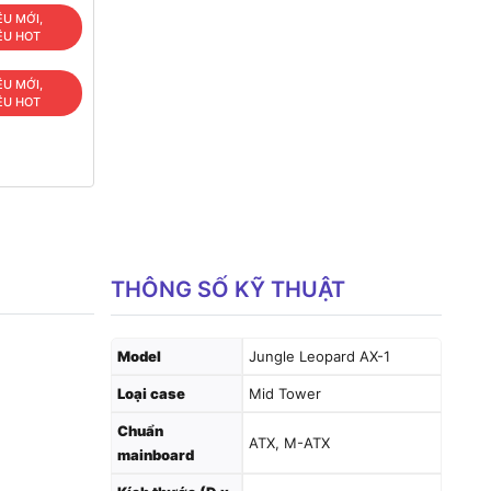
ÊU MỚI,
ÊU HOT
ÊU MỚI,
ÊU HOT
THÔNG SỐ KỸ THUẬT
Model
Jungle Leopard AX-1
Loại case
Mid Tower
Chuẩn
ATX, M-ATX
mainboard