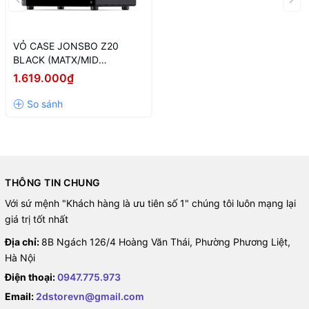
VỎ CASE JONSBO Z20
BLACK (MATX/MID
TOWER/MÀU ĐEN)
1.619.000₫
THÔNG TIN CHUNG
Với sứ mệnh "Khách hàng là ưu tiên số 1" chúng tôi luôn mạng lại
giá trị tốt nhất
Địa chỉ:
8B Ngách 126/4 Hoàng Văn Thái, Phường Phương Liệt,
Hà Nội
Điện thoại:
0947.775.973
Email:
2dstorevn@gmail.com