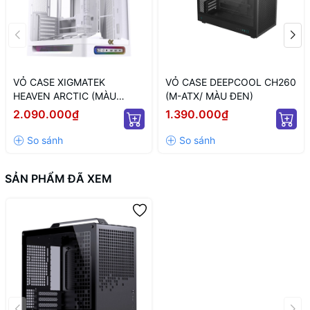
VỎ CASE XIGMATEK
VỎ CASE DEEPCOOL CH260
HEAVEN ARCTIC (MÀU
(M-ATX/ MÀU ĐEN)
TRẮNG/ ATX)
2.090.000₫
1.390.000₫
SẢN PHẨM ĐÃ XEM