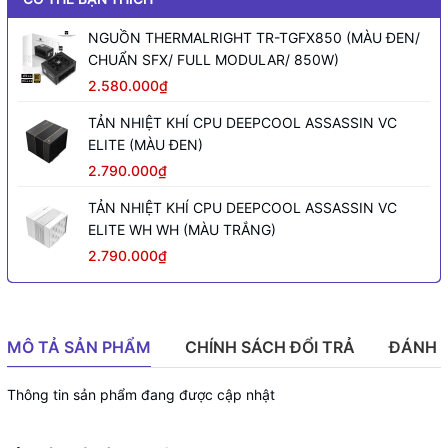
NGUỒN THERMALRIGHT TR-TGFX850 (MÀU ĐEN/
CHUẨN SFX/ FULL MODULAR/ 850W)
2.580.000₫
TẢN NHIỆT KHÍ CPU DEEPCOOL ASSASSIN VC
ELITE (MÀU ĐEN)
2.790.000₫
TẢN NHIỆT KHÍ CPU DEEPCOOL ASSASSIN VC
ELITE WH WH (MÀU TRẮNG)
2.790.000₫
MÔ TẢ SẢN PHẨM
CHÍNH SÁCH ĐỔI TRẢ
ĐÁNH 
Thông tin sản phẩm đang được cập nhật