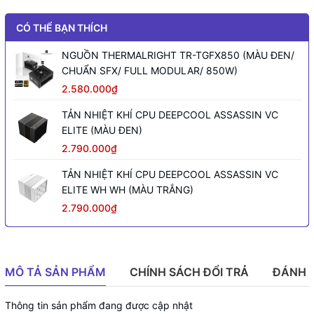
CÓ THỂ BẠN THÍCH
NGUỒN THERMALRIGHT TR-TGFX850 (MÀU ĐEN/
CHUẨN SFX/ FULL MODULAR/ 850W)
2.580.000₫
TẢN NHIỆT KHÍ CPU DEEPCOOL ASSASSIN VC
ELITE (MÀU ĐEN)
2.790.000₫
TẢN NHIỆT KHÍ CPU DEEPCOOL ASSASSIN VC
ELITE WH WH (MÀU TRẮNG)
2.790.000₫
MÔ TẢ SẢN PHẨM
CHÍNH SÁCH ĐỔI TRẢ
ĐÁNH 
Thông tin sản phẩm đang được cập nhật