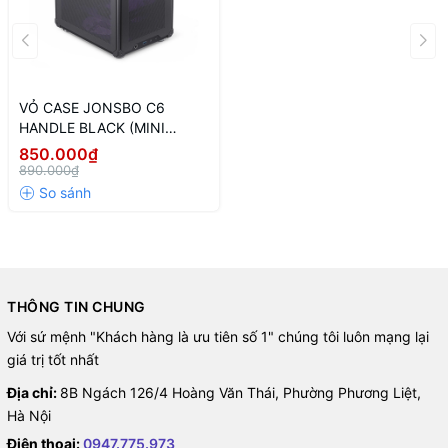
VỎ CASE JONSBO C6
HANDLE BLACK (MINI
TOWER/MÀU ĐEN)
850.000₫
890.000₫
THÔNG TIN CHUNG
Với sứ mệnh "Khách hàng là ưu tiên số 1" chúng tôi luôn mạng lại
giá trị tốt nhất
Địa chỉ:
8B Ngách 126/4 Hoàng Văn Thái, Phường Phương Liệt,
Hà Nội
Điện thoại:
0947.775.973