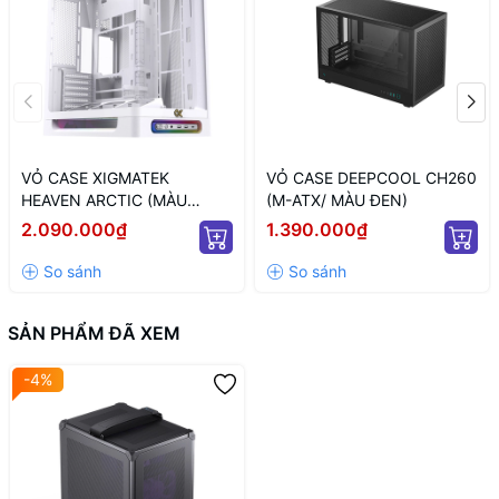
VỎ CASE XIGMATEK
VỎ CASE DEEPCOOL CH260
HEAVEN ARCTIC (MÀU
(M-ATX/ MÀU ĐEN)
TRẮNG/ ATX)
2.090.000₫
1.390.000₫
SẢN PHẨM ĐÃ XEM
-4%