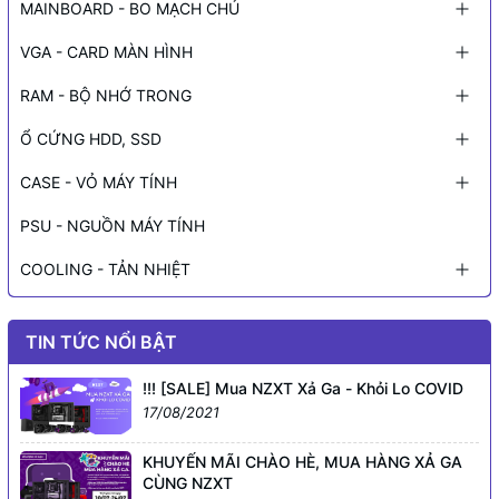
MAINBOARD - BO MẠCH CHỦ
VGA - CARD MÀN HÌNH
RAM - BỘ NHỚ TRONG
Ổ CỨNG HDD, SSD
CASE - VỎ MÁY TÍNH
PSU - NGUỒN MÁY TÍNH
COOLING - TẢN NHIỆT
TIN TỨC NỔI BẬT
!!! [SALE] Mua NZXT Xả Ga - Khỏi Lo COVID
17/08/2021
KHUYẾN MÃI CHÀO HÈ, MUA HÀNG XẢ GA
CÙNG NZXT