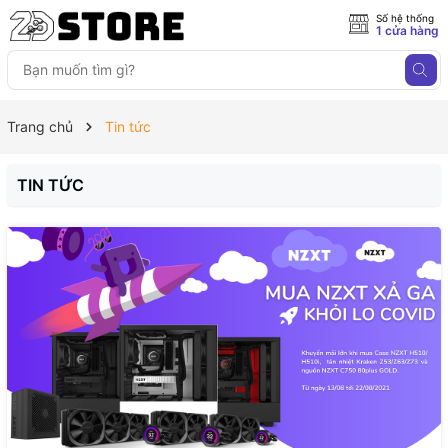
Số hệ thống
1 cửa hàng
Trang chủ
Tin tức
TIN TỨC