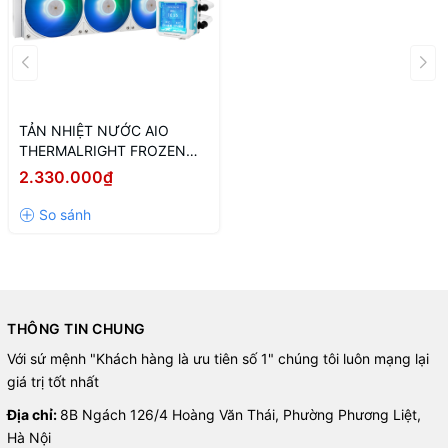
TẢN NHIỆT NƯỚC AIO
THERMALRIGHT FROZEN
WARFRAME PRO 360 ARGB
2.330.000₫
(Màu Trắng/ Màn LCD)
THÔNG TIN CHUNG
Với sứ mệnh "Khách hàng là ưu tiên số 1" chúng tôi luôn mạng lại
giá trị tốt nhất
Địa chỉ:
8B Ngách 126/4 Hoàng Văn Thái, Phường Phương Liệt,
Hà Nội