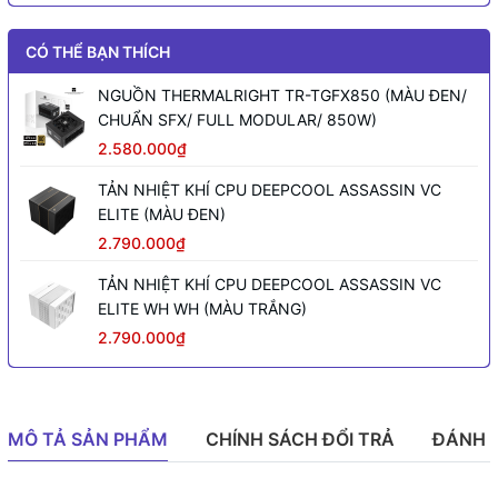
CÓ THỂ BẠN THÍCH
NGUỒN THERMALRIGHT TR-TGFX850 (MÀU ĐEN/
CHUẨN SFX/ FULL MODULAR/ 850W)
2.580.000₫
TẢN NHIỆT KHÍ CPU DEEPCOOL ASSASSIN VC
ELITE (MÀU ĐEN)
2.790.000₫
TẢN NHIỆT KHÍ CPU DEEPCOOL ASSASSIN VC
ELITE WH WH (MÀU TRẮNG)
2.790.000₫
MÔ TẢ SẢN PHẨM
CHÍNH SÁCH ĐỔI TRẢ
ĐÁNH 