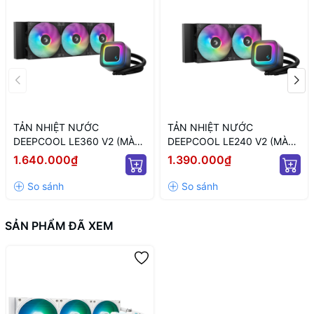
TẢN NHIỆT NƯỚC
TẢN NHIỆT NƯỚC
DEEPCOOL LE360 V2 (MÀU
DEEPCOOL LE240 V2 (MÀU
ĐEN/ QUẠT 120MM LED
ĐEN/ QUẠT 120MM LED
1.640.000₫
1.390.000₫
ARGB)
ARGB)
SẢN PHẨM ĐÃ XEM