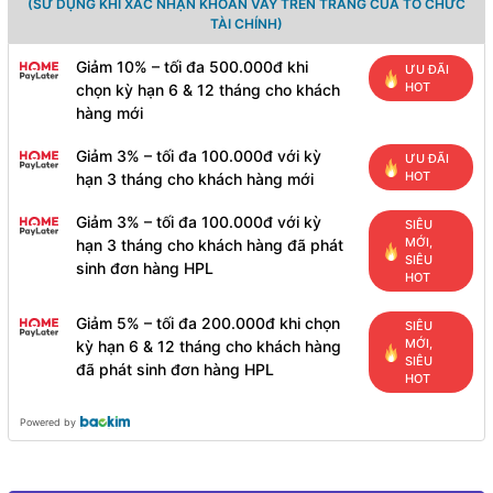
(SỬ DỤNG KHI XÁC NHẬN KHOẢN VAY TRÊN TRANG CỦA TỔ CHỨC
TÀI CHÍNH)
Giảm 10% – tối đa 500.000đ khi
ƯU ĐÃI
HOT
chọn kỳ hạn 6 & 12 tháng cho khách
hàng mới
Giảm 3% – tối đa 100.000đ với kỳ
ƯU ĐÃI
HOT
hạn 3 tháng cho khách hàng mới
Giảm 3% – tối đa 100.000đ với kỳ
SIÊU
MỚI,
hạn 3 tháng cho khách hàng đã phát
SIÊU
sinh đơn hàng HPL
HOT
Giảm 5% – tối đa 200.000đ khi chọn
SIÊU
MỚI,
kỳ hạn 6 & 12 tháng cho khách hàng
SIÊU
đã phát sinh đơn hàng HPL
HOT
Powered by