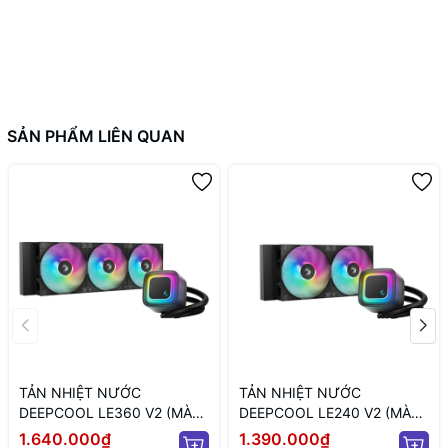
SẢN PHẨM LIÊN QUAN
TẢN NHIỆT NƯỚC
TẢN NHIỆT NƯỚC
DEEPCOOL LE360 V2 (MÀU
DEEPCOOL LE240 V2 (MÀU
ĐEN/ QUẠT 120MM LED
ĐEN/ QUẠT 120MM LED
1.640.000₫
1.390.000₫