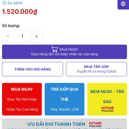
1.520.000₫
Số lượng:
−
+
MUA NGAY
Giao hàng tận nơi hoặc nhận tại cửa hàng
MUA TRẢ GÓP
THÊM VÀO GIỎ HÀNG
Duyệt hồ sơ trong 5 phút
MUA NGAY
TRẢ GÓP QUA
MUA NGAY - TRẢ
THẺ
Giao Tận Nơi Hoặc
SAU
Nhận Tại Cửa Hàng
Visa, Master, JCB
ƯU ĐÃI KHI THANH TOÁN