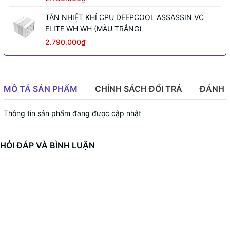
TẢN NHIỆT KHÍ CPU DEEPCOOL ASSASSIN VC
ELITE WH WH (MÀU TRẮNG)
2.790.000₫
MÔ TẢ SẢN PHẨM
CHÍNH SÁCH ĐỔI TRẢ
ĐÁNH 
Thông tin sản phẩm đang được cập nhật
HỎI ĐÁP VÀ BÌNH LUẬN