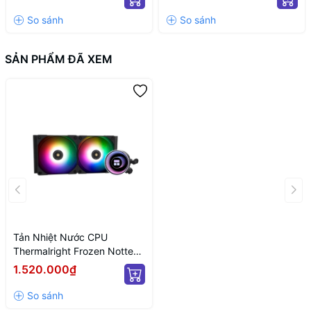
ARGB)
ARGB)
SẢN PHẨM ĐÃ XEM
Tản Nhiệt Nước CPU
Thermalright Frozen Notte
240 BLACK ARGB (Màu Đen)
1.520.000₫